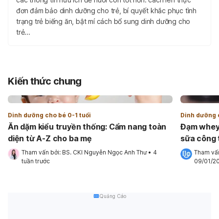
đơn đảm bảo dinh dưỡng cho trẻ, bí quyết khắc phục tình
trạng trẻ biếng ăn, bật mí cách bổ sung dinh dưỡng cho
trẻ...
Kiến thức chung
Dinh dưỡng cho bé 0-1 tuổi
Dinh dưỡng c
Ăn dặm kiểu truyền thống: Cẩm nang toàn
Đạm whey 
diện từ A-Z cho ba mẹ
sữa công 
Tham vấn bởi: 
BS. CKI Nguyễn Ngọc Anh Thư
•
4 
Tham vấn
tuần trước
09/01/2
Quảng Cáo