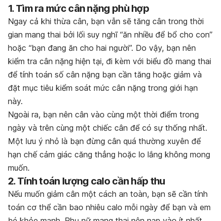
1. Tìm ra mức cân nặng phù hợp
Ngay cả khi thừa cân, bạn vẫn sẽ tăng cân trong thời
gian mang thai bởi lối suy nghĩ “ăn nhiều để bổ cho con”
hoặc “bạn đang ăn cho hai người”. Do vậy, bạn nên
kiểm tra cân nặng hiện tại, đi kèm với biểu đồ mang thai
để tính toán số cân nặng bạn cần tăng hoặc giảm và
đặt mục tiêu kiểm soát mức cân nặng trong giới hạn
này.
Ngoài ra, bạn nên cân vào cùng một thời điểm trong
ngày và trên cùng một chiếc cân để có sự thống nhất.
Một lưu ý nhỏ là bạn đừng cân quá thường xuyên để
hạn chế cảm giác căng thẳng hoặc lo lắng không mong
muốn.
2. Tính toán lượng calo cần hấp thu
Nếu muốn giảm cân một cách an toàn, bạn sẽ cần tính
toán cơ thể cần bao nhiêu calo mỗi ngày để bạn và em
bé khỏe mạnh. Phụ nữ mang thai nên nạp vào ít nhất