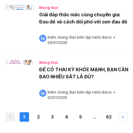
Mang thai
Giải đáp thắc mắc cùng chuyên gia:
Đau đẻ và cách đối phố với cơn đau đẻ
Kiểm chứng: 
Ban biên tập Hello Bacsi
 •
09/01/2025
Mang thai
ĐỂ CÓ THAI KỲ KHỎE MẠNH, BẠN CẦN
BAO NHIÊU SẮT LÀ ĐỦ?
Kiểm chứng: 
Ban biên tập Hello Bacsi
 •
02/01/2025
1
2
3
4
5
...
62