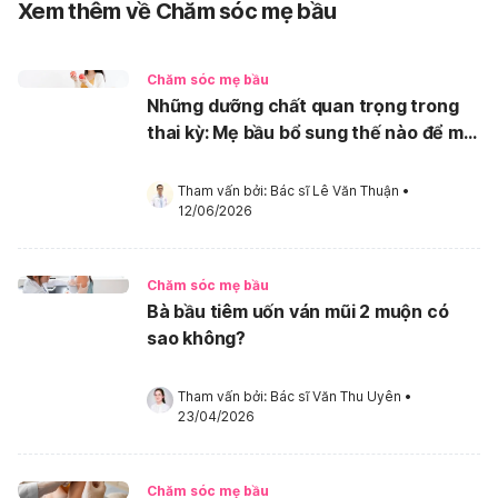
Xem thêm về Chăm sóc mẹ bầu
Chăm sóc mẹ bầu
Những dưỡng chất quan trọng trong
thai kỳ: Mẹ bầu bổ sung thế nào để mẹ
khỏe, bé phát triển tốt?
Tham vấn bởi: 
Bác sĩ Lê Văn Thuận
•
12/06/2026
Chăm sóc mẹ bầu
Bà bầu tiêm uốn ván mũi 2 muộn có
sao không?
Tham vấn bởi: 
Bác sĩ Văn Thu Uyên
•
23/04/2026
Chăm sóc mẹ bầu