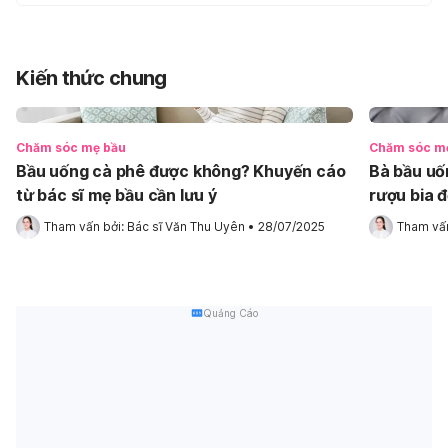
Kiến thức chung
Chăm sóc mẹ bầu
Chăm sóc m
Bầu uống cà phê được không? Khuyến cáo
Bà bầu uố
từ bác sĩ mẹ bầu cần lưu ý
rượu bia đố
Tham vấn bởi: 
Bác sĩ Văn Thu Uyên
•
28/07/2025
Tham vấn
Quảng Cáo