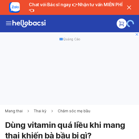
Chat với Bác sĩ ngay 👉 Nhận tư vấn MIỄN PHÍ
👈
Quảng Cáo
Mang thai
Thai kỳ
Chăm sóc mẹ bầu
Dùng vitamin quá liều khi mang
thai khiến bà bầu bị gì?