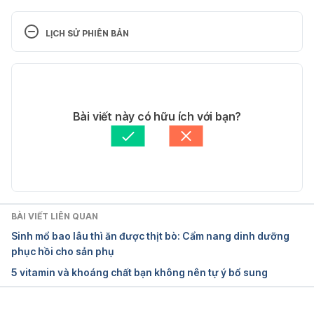
Vitamin 
Overdose http://americanpregnancy.org/pregnancy
LỊCH SỬ PHIÊN BẢN
-health/vitamin-overdose Ngày truy cập 26/2/2018
Phiên bản hiện tại
Prenatal Vitamin 
Limits http://americanpregnancy.org/pregnancy-
16/03/2018
health/prenatal-vitamin-limits/ Ngày truy cập 
Tác giả: 
Bich Ngan
Bài viết này có hữu ích với bạn?
26/2/2018
Tham vấn y khoa: 
Bác sĩ Nguyễn Thường Hanh
Cập nhật bởi: 
Bác sĩ Nguyễn Thường Hanh
BÀI VIẾT LIÊN QUAN
Sinh mổ bao lâu thì ăn được thịt bò: Cẩm nang dinh dưỡng
phục hồi cho sản phụ
5 vitamin và khoáng chất bạn không nên tự ý bổ sung