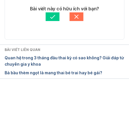
Tác giả: 
Ban Tham vấn Y khoa Hello Bacsi
Bài viết này có hữu ích với bạn?
BÀI VIẾT LIÊN QUAN
Quan hệ trong 3 tháng đầu thai kỳ có sao không? Giải đáp từ
chuyên gia y khoa
Bà bầu thèm ngọt là mang thai bé trai hay bé gái?
Đang tải....