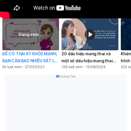
Đang xem ...
ĐỂ CÓ THAI KỲ KHỎE MẠNH,
20 dấu hiệu mang thai và
Khám 
BẠN CẦN BAO NHIÊU SẮT LÀ
một số dấu hiệu mang thai
trình
5k lượt xem
27/02/2023
128 lượt xem
15/08/2024
220 l
ĐỦ?
sớm 2 tuần đầu
Quảng Cáo