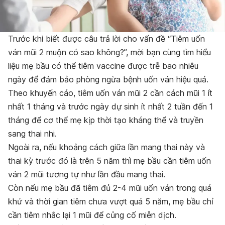
Trước khi biết được câu trả lời cho vấn đề “Tiêm uốn
ván mũi 2 muộn có sao không?”, mời bạn cùng tìm hiểu
liệu mẹ bầu có thể tiêm vaccine được trễ bao nhiêu
ngày để đảm bảo phòng ngừa bệnh uốn ván hiệu quả.
Theo khuyến cáo, tiêm uốn ván mũi 2 cần cách mũi 1 ít
nhất 1 tháng và trước ngày dự sinh ít nhất 2 tuần đến 1
tháng để cơ thể mẹ kịp thời tạo kháng thể và truyền
sang thai nhi.
Ngoài ra, nếu khoảng cách giữa lần mang thai này và
thai kỳ trước đó là trên 5 năm thì mẹ bầu cần tiêm uốn
ván 2 mũi tương tự như lần đầu mang thai.
Còn nếu mẹ bầu đã tiêm đủ 2-4 mũi uốn ván trong quá
khứ và thời gian tiêm chưa vượt quá 5 năm, mẹ bầu chỉ
cần tiêm nhắc lại 1 mũi để củng cố miễn dịch.