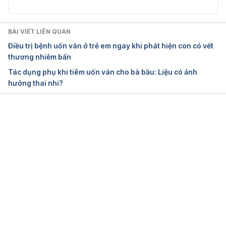
and maternal associated factors during pregnancy 
in armed conflict zone, hospital-based cross-
sectional study 
BÀI VIẾT LIÊN QUAN
https://www.frontiersin.org/journals/reproductive-
Điều trị bệnh uốn ván ở trẻ em ngay khi phát hiện con có vết
health/articles/10.3389/frph.2024.1353699/full
thương nhiễm bẩn
Ngày truy cập: 23/4/2026
Tác dụng phụ khi tiêm uốn ván cho bà bầu: Liệu có ảnh
hưởng thai nhi?
About Tetanus 
https://www.cdc.gov/tetanus/about/index.html
Ngày truy cập: 23/4/2026
Đang tải....
Timing of antenatal tetanus immunization for 
effective protection of the neonate – PubMed 
https://pubmed.ncbi.nlm.nih.gov/6601539/
 Ngày 
truy cập: 23/4/2026
Thông tư 38/2017/TT-BYT danh mục bệnh truyền 
nhiễm phải sử dụng vắc xin sinh phẩm y tế bắt 
buộc 
https://thuvienphapluat.vn/van-ban/The-