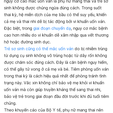
nguy cơ cao mắc uốn ván là phụ nữ mang thai và trẻ sơ
sinh không được chủng ngừa đúng cách. Trong suốt
thai kỳ, hệ miễn dịch của mẹ bầu có thể suy yếu, khiến
cả mẹ và thai nhi dễ bị tác động bởi vi khuẩn uốn ván.
Đặc biệt, trong
giai đoạn chuyển dạ
, nguy cơ mắc bệnh
cao hơn nhiều do vi khuẩn dễ xâm nhập qua vết thương
hở hoặc đường sinh dục.
Trẻ sơ sinh cũng có thể mắc uốn ván
do bị nhiễm trùng
từ dụng cụ sinh không vô trùng hoặc từ dây rốn không
được chăm sóc đúng cách. Đây là căn bệnh nguy hiểm,
có thể gây tử vong ở cả mẹ và bé. Tiêm phòng uốn ván
trong thai kỳ là cách hiệu quả nhất để phòng tránh tình
trạng này. Vắc xin không chỉ bảo vệ mẹ khỏi vi khuẩn
uốn ván mà còn giúp truyền kháng thể sang thai nhi,
bảo vệ trẻ trong giai đoạn đầu đời trước khi đủ tuổi tiêm
chủng.
Theo khuyến cáo của Bộ Y tế, phụ nữ mang thai nên