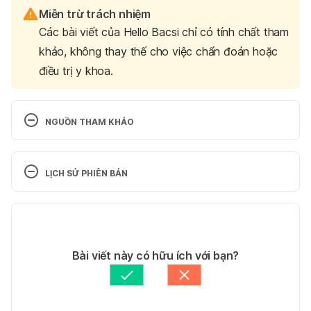
Miễn trừ trách nhiệm
Các bài viết của Hello Bacsi chỉ có tính chất tham
khảo, không thay thế cho việc chẩn đoán hoặc
điều trị y khoa.
NGUỒN THAM KHẢO
Tetanus 
https://www.who.int/news-room/fact-
sheets/detail/tetanus
 Ngày truy cập: 23/4/2026
LỊCH SỬ PHIÊN BẢN
TETANUS-DIPHTHERIA VACCINE (Td) | MSF 
Phiên bản hiện tại
Medical Guidelines 
https://medicalguidelines.msf.org/en/viewport/EssD
23/04/2026
r/english/tetanus-diphtheria-vaccine-td-
Tác giả: 
Minh Châu Văn
Bài viết này có hữu ích với bạn?
39849242.html
 Ngày truy cập: 23/4/2026
Tham vấn y khoa: 
Bác sĩ Văn Thu Uyên
Cập nhật bởi: 
Trương Phương Đài
Uptake of protective tetanus toxoid vaccine doses 