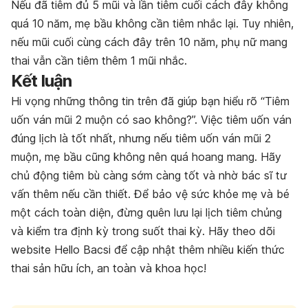
Nếu đã tiêm đủ 5 mũi và lần tiêm cuối cách đây không
quá 10 năm, mẹ bầu không cần tiêm nhắc lại. Tuy nhiên,
nếu mũi cuối cùng cách đây trên 10 năm, phụ nữ mang
thai vẫn cần tiêm thêm 1 mũi nhắc.
Kết luận
Hi vọng những thông tin trên đã giúp bạn hiểu rõ “Tiêm
uốn ván mũi 2 muộn có sao không?”. Việc tiêm uốn ván
đúng lịch là tốt nhất, nhưng nếu tiêm uốn ván mũi 2
muộn, mẹ bầu cũng không nên quá hoang mang. Hãy
chủ động tiêm bù càng sớm càng tốt và nhờ bác sĩ tư
vấn thêm nếu cần thiết. Để bảo vệ sức khỏe mẹ và bé
một cách toàn diện, đừng quên lưu lại lịch tiêm chủng
và kiểm tra định kỳ trong suốt thai kỳ. Hãy theo dõi
website Hello Bacsi để cập nhật thêm nhiều kiến thức
thai sản hữu ích, an toàn và khoa học!