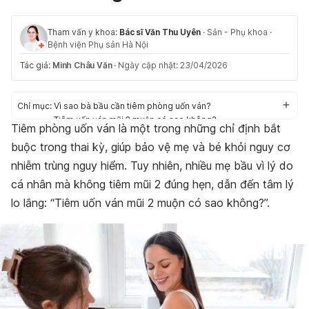
Tham vấn y khoa:
Bác sĩ Văn Thu Uyên
·
Sản - Phụ khoa
·
Bệnh viện Phụ sản Hà Nội
Tác giả:
Minh Châu Văn
·
Ngày cập nhật: 23/04/2026
Chỉ mục:
Vì sao bà bầu cần tiêm phòng uốn ván?
Tiêm uốn ván mũi 2 muộn có sao không?
Tiêm phòng uốn ván là một trong những chỉ định bắt
Lịch tiêm uốn ván cho bà bầu theo khuyến cáo của Bộ Y tế
buộc trong thai kỳ, giúp bảo vệ mẹ và bé khỏi nguy cơ
Tiêm uốn ván mũi 2 cách sinh bao lâu?
Kết luận
nhiễm trùng nguy hiểm. Tuy nhiên, nhiều mẹ bầu vì lý do
cá nhân mà không tiêm mũi 2 đúng hẹn, dẫn đến tâm lý
lo lắng: “Tiêm uốn ván mũi 2 muộn có sao không?”.