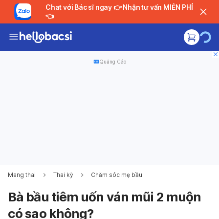
Chat với Bác sĩ ngay 👉 Nhận tư vấn MIỄN PHÍ
👈
Quảng Cáo
Mang thai
Thai kỳ
Chăm sóc mẹ bầu
Bà bầu tiêm uốn ván mũi 2 muộn
có sao không?