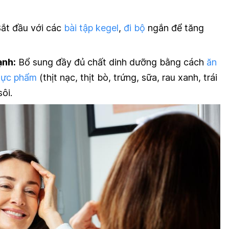
ắt đầu với các
bài tập kegel
,
đi bộ
ngắn để tăng
ạnh:
Bổ sung đầy đủ chất dinh dưỡng bằng cách
ăn
hực phẩm
(thịt nạc, thịt bò, trứng, sữa, rau xanh, trái
sôi.