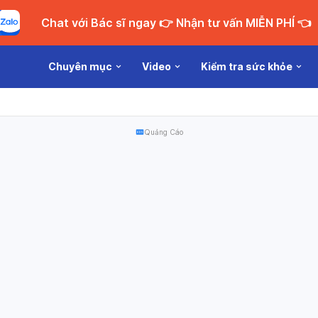
Chat với Bác sĩ ngay 👉 Nhận tư vấn MIỄN PHÍ 👈
Chuyên mục
Video
Kiểm tra sức khỏe
Quảng Cáo