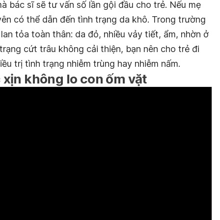
mà bác sĩ sẽ tư vấn số lần gội đầu cho trẻ. Nếu mẹ
ên có thể dẫn đến tình trạng da khô. Trong trường
lan tỏa toàn thân: da đỏ, nhiều vảy tiết, ẩm, nhờn ở
rạng cứt trâu không cải thiện, bạn nên cho trẻ đi
ều trị tình trạng nhiễm trùng hay nhiễm nấm.
xịn không lo con ốm vặt