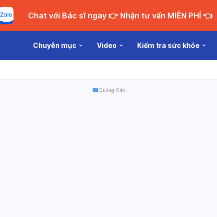
Chat với Bác sĩ ngay 👉 Nhận tư vấn MIỄN PHÍ 👈
Chuyên mục
Video
Kiểm tra sức khỏe
Quảng Cáo