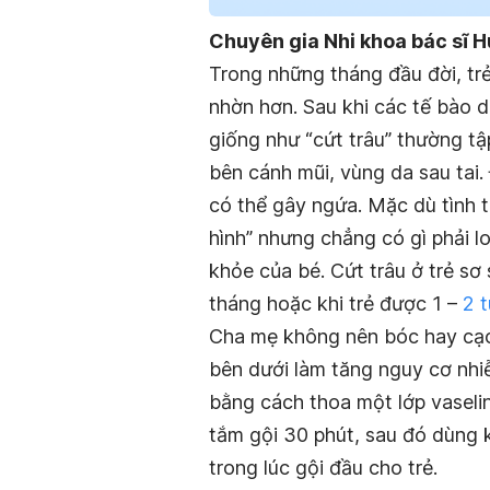
Chuyên gia Nhi khoa bác sĩ 
Trong những tháng đầu đời, trẻ
nhờn hơn. Sau khi các tế bào d
giống như “cứt trâu” thường tậ
bên cánh mũi, vùng da sau tai.
có thể gây ngứa. Mặc dù tình t
hình” nhưng chẳng có gì phải l
khỏe của bé. Cứt trâu ở trẻ sơ 
tháng hoặc khi trẻ được 1 –
2 t
Cha mẹ không nên bóc hay cạo 
bên dưới làm tăng nguy cơ nhiễ
bằng cách thoa một lớp vaselin
tắm gội 30 phút, sau đó dùng
trong lúc gội đầu cho trẻ.