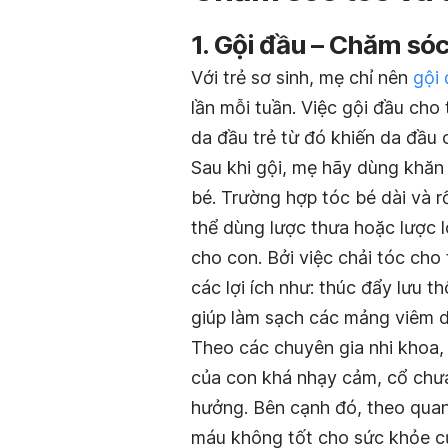
1. Gội đầu – Chăm só
Với trẻ sơ sinh, mẹ chỉ nên
gội 
lần mỗi tuần. Việc gội đầu cho 
da đầu trẻ từ đó khiến da đầu 
Sau khi gội, mẹ hãy dùng khă
bé. Trường hợp tóc bé dài và r
thể dùng lược thưa hoặc lược 
cho con. Bởi việc chải tóc cho
các lợi ích như: thúc đẩy lưu t
giúp làm sạch các mảng viêm d
Theo các chuyên gia nhi khoa,
của con khá nhạy cảm, cổ chưa
hưởng. Bên cạnh đó, theo qua
máu không tốt cho sức khỏe củ