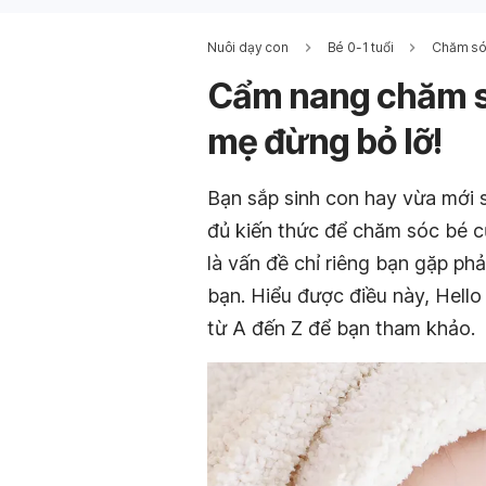
Nuôi dạy con
Bé 0-1 tuổi
Chăm sóc
Cẩm nang chăm só
mẹ đừng bỏ lỡ!
Bạn sắp sinh con hay vừa mới s
đủ kiến thức để chăm sóc bé c
là vấn đề chỉ riêng bạn gặp ph
bạn. Hiểu được điều này, Hell
từ A đến Z để bạn tham khảo.