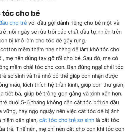
c tóc cho bé
đầu cho trẻ
với dầu gội dành riêng cho bé một vài
trẻ mỗi ngày sẽ rửa trôi các chất dầu tự nhiên trên
con bị khô làm cho tóc dễ gãy rụng.
n cotton mềm thấm nhẹ nhàng để làm khô tóc cho
ối, mẹ nên dùng tay gỡ rối cho bé. Sau đó, mẹ có
lông mềm chải tóc cho con. Bạn đừng ngại chải tóc
 trẻ sơ sinh và trẻ nhỏ có thể giúp con nhận được
hông máu, kích thích hệ thần kinh, giúp con thư giãn,
a tiết bã, giúp bé trông gọn gàng và xinh xắn hơn.
 trẻ dưới 5-6 tháng không cần cắt tóc bởi da đầu
 vững, hay ngọ nguậy nên việc cắt tóc dễ bị ảnh
n niệm dân gian,
cắt tóc cho trẻ sơ sinh
là cắt tóc
a trẻ. Thế nên, mẹ chỉ nên cắt cho con khi tóc con