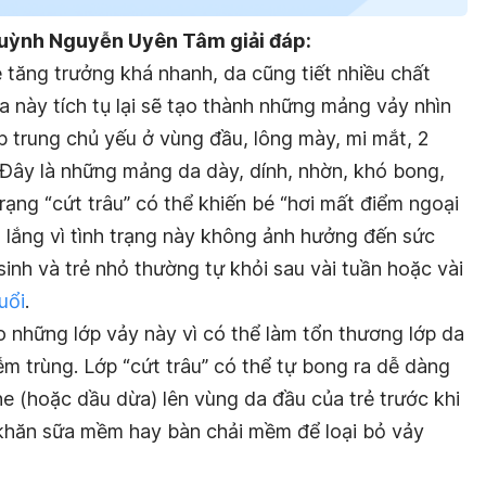
Huỳnh Nguyễn Uyên Tâm giải đáp:
 tăng trưởng khá nhanh, da cũng tiết nhiều chất
a này tích tụ lại sẽ tạo thành những mảng vảy nhìn
p trung chủ yếu ở vùng đầu, lông mày, mi mắt, 2
 Đây là những mảng da dày, dính, nhờn, khó bong,
rạng “cứt trâu” có thể khiến bé “hơi mất điểm ngoại
o lắng vì tình trạng này không ảnh hưởng đến sức
sinh và trẻ nhỏ thường tự khỏi sau vài tuần hoặc vài
uổi
.
những lớp vảy này vì có thể làm tổn thương lớp da
m trùng. Lớp “cứt trâu” có thể tự bong ra dễ dàng
e (hoặc dầu dừa) lên vùng da đầu của trẻ trước khi
 khăn sữa mềm hay bàn chải mềm để loại bỏ vảy