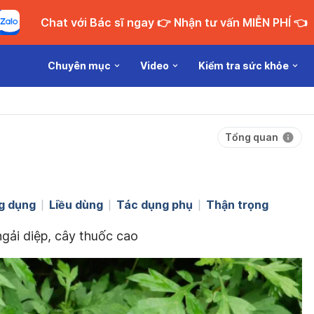
Chat với Bác sĩ ngay 👉 Nhận tư vấn MIỄN PHÍ 👈
Chuyên mục
Video
Kiểm tra sức khỏe
Tổng quan
g dụng
Liều dùng
Tác dụng phụ
Thận trọng
ngải diệp, cây thuốc cao