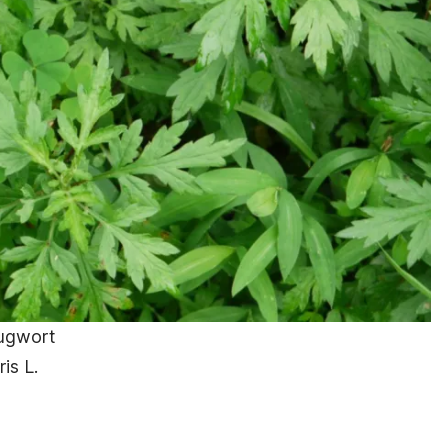
ugwort
ris
L.