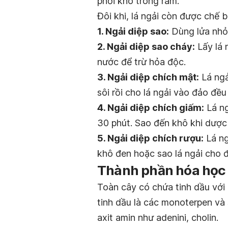
phơi khô trong râm.
Đôi khi, lá ngải còn được chế 
1. Ngải diệp sao:
Dùng lửa nhỏ,
2. Ngải diệp sao cháy:
Lấy lá 
nước để trừ hỏa độc.
3. Ngải diệp chích mật:
Lá ngả
sôi rồi cho lá ngải vào đảo đề
4. Ngải diệp chích giấm:
Lá ng
30 phút. Sao đến khô khi dược 
5. Ngải diệp chích rượu:
Lá ng
khô đen hoặc sao lá ngải cho đ
Thành phần hóa học
Toàn cây có chứa tinh dầu với
tinh dầu là các monoterpen và 
axit amin như adenini, cholin.