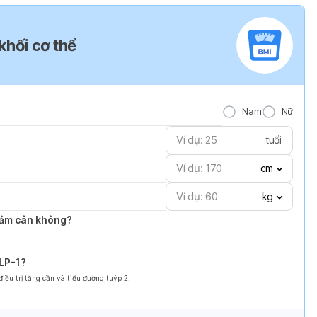
 khối cơ thể
Nam
Nữ
tuổi
cm
kg
giảm cân không?
GLP-1?
ều trị tăng cần và tiểu đường tuýp 2.