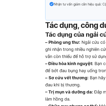
Nhận tư vấn giảm cân hiệu quả: Cậ
Tác dụng, công 
Tác dụng của ngải c
–
Phòng ung thư:
Ngải cứu có 
ghi nhận trong nhiều nghiên cứ
vẫn còn thiếu để hỗ trợ sử dụ
– Điều hòa kinh nguyệt:
Bạn có
để bớt đau bụng hay uống tron
–
Sơ cứu vết thương:
Bạn hãy 
đau khi bị thương.
– Trị mụn và dưỡng da:
Đắp mặ
làm hồng da.