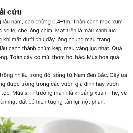
ải cứu
ng lâu năm, cao chừng 0,4–1m. Thân cành mọc xum
c so le, chẻ lông chim. Mặt trên lá màu xanh lục
g khi mặt dưới phủ đầy lông nhung màu trắng.
ầu cành thành chùm kép, màu vàng lục nhạt. Quả
ông. Toàn cây có mùi thơm hơi hắc. Mùa hoa quả
trồng nhiều trong đời sống từ Nam đến Bắc. Cây ưa
ờng được trồng trong các vườn gia đình hay vườn
 tộc. Mùa sinh trưởng mạnh là khoảng xuân – hè, về
ên mặt đất có hiện tượng tàn lụi một phần.