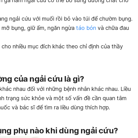
 gà hầm ngải cứu có thể bổ sung dưỡng chất cho
ang ngải cứu với muối rồi bỏ vào túi để chườm bụng.
m mỡ bụng, giữ ấm, ngăn ngừa
táo bón
và chữa đau
 cho nhiều mục đích khác theo chỉ định của thầy
ng của ngải cứu là gì?
 khác nhau đối với những bệnh nhân khác nhau. Liều
ình trạng sức khỏe và một số vấn đề cần quan tâm
uốc và bác sĩ để tìm ra liều dùng thích hợp.
ụng phụ nào khi dùng ngải cứu?