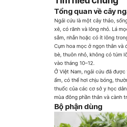
Tìm hiểu chung
Tổng quan về cây ng
Ngải cứu là một cây thảo, số
xê, có rãnh và lông nhỏ. Lá mọ
sẫm, nhẵn hoặc có ít lông tron
Cụm hoa mọc ở ngọn thân và đ
bè, thuôn nhỏ, không có túm l
vào tháng 10–12.
Ở Việt Nam, ngải cứu đã được 
ẩm, có thể hơi chịu bóng, thư
thuốc của các cơ sở y học dân
mùa đông phần thân và cành tr
Bộ phận dùng