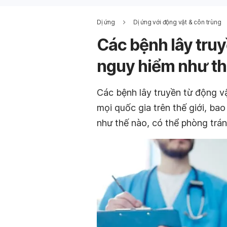
Dị ứng
Dị ứng với động vật & côn trùng
Các bệnh lây tru
nguy hiểm như th
Các bệnh lây truyền từ động v
mọi quốc gia trên thế giới, b
như thế nào, có thể phòng tr