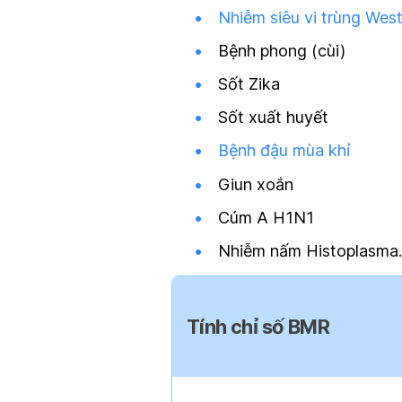
Nhiễm siêu vi trùng West
Bệnh phong (cùi)
Sốt Zika
Sốt xuất huyết
Bệnh đậu mùa khỉ
Giun xoắn
Cúm A H1N1
Nhiễm nấm Histoplasm
Tính chỉ số BMR