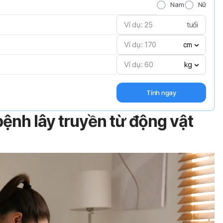
Nam
Nữ
tuổi
cm
kg
Tính ngay
ệnh lây truyền từ động vật