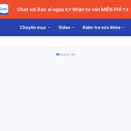
Chat với Bác sĩ ngay 👉 Nhận tư vấn MIỄN PHÍ 👈
Chuyên mục
Video
Kiểm tra sức khỏe
Quảng Cáo