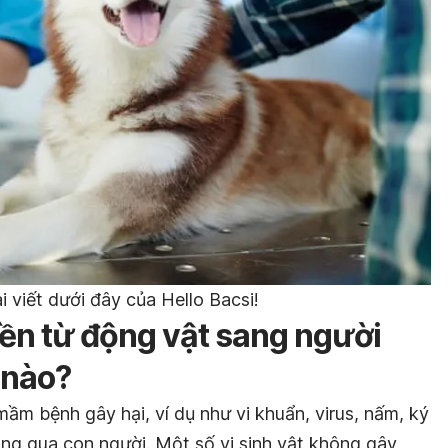
i viết dưới đây của Hello Bacsi!
yền từ động vật sang người
 nào?
ầm bệnh gây hại, ví dụ như vi khuẩn, virus, nấm, ký
úng qua con người. Một số vi sinh vật không gây