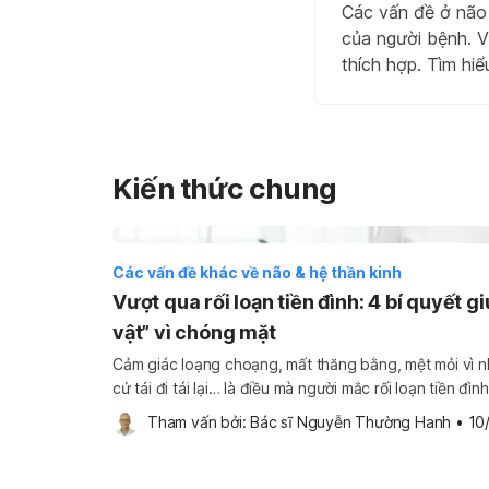
Các vấn đề ở não
của người bệnh. V
thích hợp. Tìm hiể
Kiến thức chung
Các vấn đề khác về não & hệ thần kinh
Vượt qua rối loạn tiền đình: 4 bí quyết 
vật” vì chóng mặt
Cảm giác loạng choạng, mất thăng bằng, mệt mỏi vì 
cứ tái đi tái lại… là điều mà người mắc rối loạn tiền đì
đây cũng là những gì bạn đang trải qua, đừng lo lắng. 
Tham vấn bởi: 
Bác sĩ Nguyễn Thường Hanh
•
10
đình […]