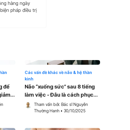
động hàng ngày
iện pháp điều trị
thần
Các vấn đề khác về não & hệ thần
kinh
g để
Não “xuống sức” sau 8 tiếng
giảm
làm việc - Đâu là cách phục
hồi nhanh hơn?
n 
Tham vấn bởi: 
Bác sĩ Nguyễn 
5
Thường Hanh
•
30/10/2025