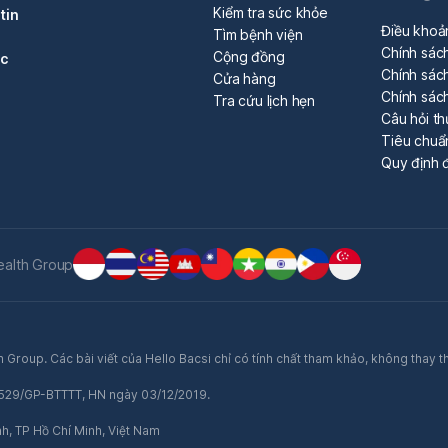
Kiểm tra sức khỏe
tin
Điều khoả
Tìm bệnh viện
Chính sác
Cộng đồng
óc
Chính sách
Cửa hàng
Chính sác
Tra cứu lịch hẹn
Câu hỏi t
Tiêu chuẩ
Quy định đ
ealth Group
 Group. Các bài viết của Hello Bacsi chỉ có tính chất tham khảo, không thay t
ố 529/GP-BTTTT, HN ngày 03/12/2019.
nh, TP Hồ Chí Minh, Việt Nam