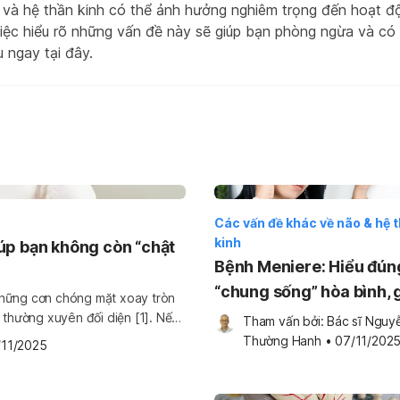
 và hệ thần kinh có thể ảnh hưởng nghiêm trọng đến hoạt 
iệc hiểu rõ những vấn đề này sẽ giúp bạn phòng ngừa và có b
u ngay tại đây.
Các vấn đề khác về não & hệ 
kinh
giúp bạn không còn “chật
Bệnh Meniere: Hiểu đún
“chung sống” hòa bình, 
những cơn chóng mặt xoay tròn
nỗi lo chóng mặt, ù tai
nh thường xuyên đối diện [1]. Nếu
Tham vấn bởi: 
Bác sĩ Nguyễ
"Sống chung" với rối loạn tiền
Thường Hanh
•
07/11/202
/11/2025