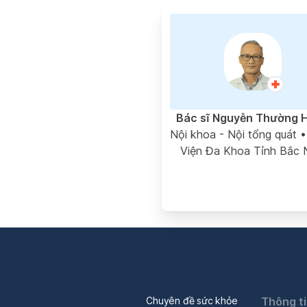
Bác sĩ Nguyễn Thường 
Nội khoa - Nội tổng quát
•
Viện Đa Khoa Tỉnh Bắc 
Chuyên đề sức khỏe
Thông t