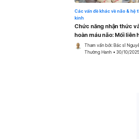
Các vấn đề khác về não & hệ 
kinh
Chức năng nhận thức và
hoàn máu não: Mối liên 
thường bị bỏ quên
Tham vấn bởi: 
Bác sĩ Nguyễ
Thường Hanh
•
30/10/202