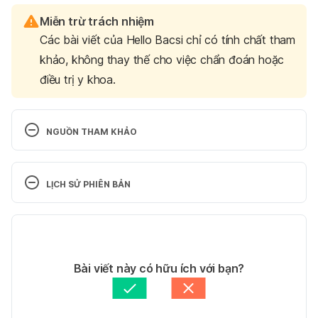
Miễn trừ trách nhiệm
Các bài viết của Hello Bacsi chỉ có tính chất tham
khảo, không thay thế cho việc chẩn đoán hoặc
điều trị y khoa.
NGUỒN THAM KHẢO
1. Vestibular (Balance) Exercises 
https://www.umc.edu/Healthcare/ENT/Patient-
LỊCH SỬ PHIÊN BẢN
Handouts/Adult/Otology/Vestibular_Exercises.html
Ngày truy cập: 05/12/2022
Phiên bản hiện tại
2. DIETARY CONSIDERATIONS 
26/04/2023
https://vestibular.org/article/coping-support/living-
Tác giả: 
Phối Linh
Bài viết này có hữu ích với bạn?
with-a-vestibular-disorder/dietary-considerations/
Tham vấn y khoa: 
Bác sĩ Phan Mỹ Hạnh
Ngày truy cập: 05/12/2022
Cập nhật bởi: 
Ngân Phạm