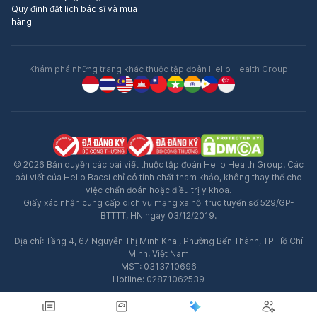
Quy định đặt lịch bác sĩ và mua
hàng
Khám phá những trang khác thuộc tập đoàn Hello Health Group
© 2026 Bản quyền các bài viết thuộc tập đoàn Hello Health Group. Các
bài viết của Hello Bacsi chỉ có tính chất tham khảo, không thay thế cho
việc chẩn đoán hoặc điều trị y khoa.
Giấy xác nhận cung cấp dịch vụ mạng xã hội trực tuyến số 529/GP-
BTTTT, HN ngày 03/12/2019.
Địa chỉ: Tầng 4, 67 Nguyễn Thị Minh Khai, Phường Bến Thành, TP Hồ Chí
Minh, Việt Nam
MST: 0313710696
Hotline: 02871062539