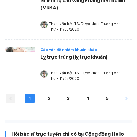
Nhiễm tụ cầu vàng kháng methicillin
(MRSA)
Tham vấn bởi: 
TS. Dược khoa Trương Anh 
Thư
•
11/05/2020
Các vấn đề nhiễm khuẩn khác
Lỵ trực trùng (lỵ trực khuẩn)
Tham vấn bởi: 
TS. Dược khoa Trương Anh 
Thư
•
11/05/2020
1
2
3
4
5
Hỏi bác sĩ trực tuyến chỉ có tại Cộng đồng Hello