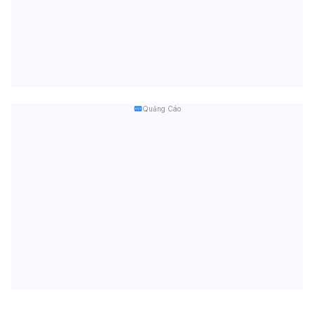
Quảng Cáo