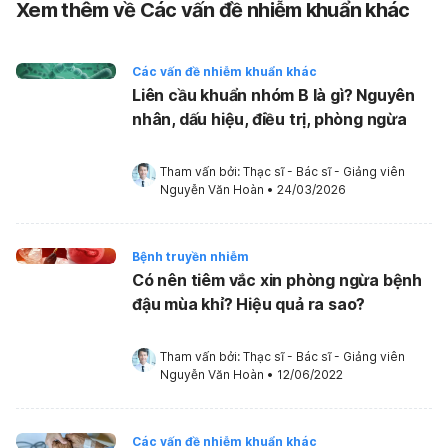
Xem thêm về Các vấn đề nhiễm khuẩn khác
Các vấn đề nhiễm khuẩn khác
Liên cầu khuẩn nhóm B là gì? Nguyên
nhân, dấu hiệu, điều trị, phòng ngừa
Tham vấn bởi: 
Thạc sĩ - Bác sĩ - Giảng viên 
Nguyễn Văn Hoàn
•
24/03/2026
Bệnh truyền nhiễm
Có nên tiêm vắc xin phòng ngừa bệnh
đậu mùa khỉ? Hiệu quả ra sao?
Tham vấn bởi: 
Thạc sĩ - Bác sĩ - Giảng viên 
Nguyễn Văn Hoàn
•
12/06/2022
Các vấn đề nhiễm khuẩn khác