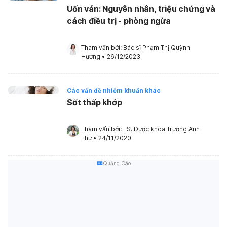
Uốn ván: Nguyên nhân, triệu chứng và
cách điều trị - phòng ngừa
Tham vấn bởi: 
Bác sĩ Phạm Thị Quỳnh 
Hương
•
26/12/2023
Các vấn đề nhiễm khuẩn khác
Sốt thấp khớp
Tham vấn bởi: 
TS. Dược khoa Trương Anh 
Thư
•
24/11/2020
Quảng Cáo