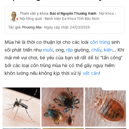
Tham vấn y khoa:
Bác sĩ Nguyễn Thường Hanh
·
Nội khoa -
Nội tổng quát
·
Bệnh Viện Đa Khoa Tỉnh Bắc Ninh
Tác giả:
Phương Mai
·
Ngày cập nhật: 24/03/2026
Mùa hè là thời cơ thuận lợi cho các loài
côn trùng
sinh
sôi phát triển như
muỗi
, ong,
rệp
giường,
chấy
,
kiến
… Khi
mải mê vui chơi, bé yêu của bạn sẽ rất dễ bị “tấn công”
bởi các loại côn trùng mùa hè có thể gây nguy hiểm
khôn lường nếu không kịp thời xử lý
vết cắn
!