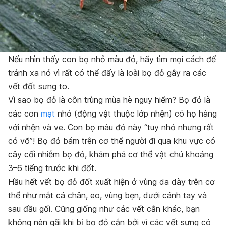
Nếu nhìn thấy con bọ nhỏ màu đỏ, hãy tìm mọi cách để
tránh xa nó vì rất có thể đấy là loài bọ đỏ gây ra các
vết đốt sưng to.
Vì sao bọ đỏ là côn trùng mùa hè nguy hiểm? Bọ đỏ là
các con
mạt
nhỏ (động vật thuộc lớp nhện) có họ hàng
với nhện và ve. Con bọ màu đỏ này “tuy nhỏ nhưng rất
có võ”! Bọ đỏ bám trên cơ thể người đi qua khu vực có
cây cối nhiễm bọ đỏ, khám phá cơ thể vật chủ khoảng
3–6 tiếng trước khi đốt.
Hầu hết vết bọ đỏ đốt xuất hiện ở vùng da dày trên cơ
thể như mắt cá chân, eo, vùng bẹn, dưới cánh tay và
sau đầu gối. Cũng giống như các vết cắn khác, bạn
không nên gãi khi bị bọ đỏ cắn bởi vì các vết sưng có