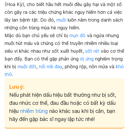
(Hoa Kỳ), cho biết hầu hết muỗi đều gây hại và một số
còn gây ra các triệu chứng khác nguy hiểm hơn cả việc
lây lan bệnh tật. Do đó,
muỗi
luôn nằm trong danh sách
những côn trùng mùa hè nguy hiểm.
Mặc dù bạn chủ yếu sẽ chỉ bị
mụn đỏ
và ngứa nhưng
muỗi hút máu và chúng có thể truyền nhiễm nhiều loại
siêu vi khác nhau như sốt xuất huyết,
sốt rét
vào cơ thể
bạn đấy. Bạn có thể gặp phản ứng
dị ứng
nghiêm trọng
khi bị
muỗi đốt
,
nổi mề đay
, phồng rộp, nôn mửa và
khó
thở
.
Lưu ý:
Nếu phát hiện dấu hiệu bất thường như bị sốt,
đau nhức cơ thể, đau đầu hoặc có bất kỳ dấu
hiệu
nhiễm trùng
nào khác sau khi bị cắn, bạn
hãy đến gặp bác sĩ ngay lập tức nhé!