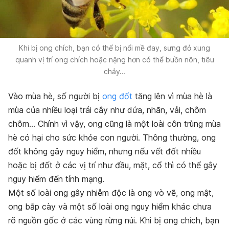
Khi bị ong chích, bạn có thể bị nổi mề đay, sưng đỏ xung
quanh vị trí ong chích hoặc nặng hơn có thể buồn nôn, tiêu
chảy…
Vào mùa hè, số người bị
ong đốt
tăng lên vì mùa hè là
mùa của nhiều loại trái cây như dứa, nhãn, vải, chôm
chôm… Chính vì vậy, ong cũng là một loài côn trùng mùa
hè có hại cho sức khỏe con người. Thông thường, ong
đốt không gây nguy hiểm, nhưng nếu vết đốt nhiều
hoặc bị đốt ở các vị trí như đầu, mặt, cổ thì có thể gây
nguy hiểm đến tính mạng.
Một số loài ong gây nhiễm độc là ong vò vẽ, ong mật,
ong bắp cày và một số loài ong nguy hiểm khác chưa
rõ nguồn gốc ở các vùng rừng núi. Khi bị ong chích, bạn