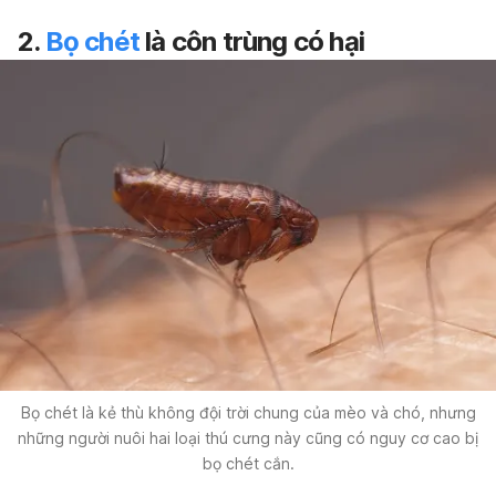
2.
Bọ chét
là côn trùng có hại
Bọ chét là kẻ thù không đội trời chung của mèo và chó, nhưng
những người nuôi hai loại thú cưng này cũng có nguy cơ cao bị
bọ chét cắn.