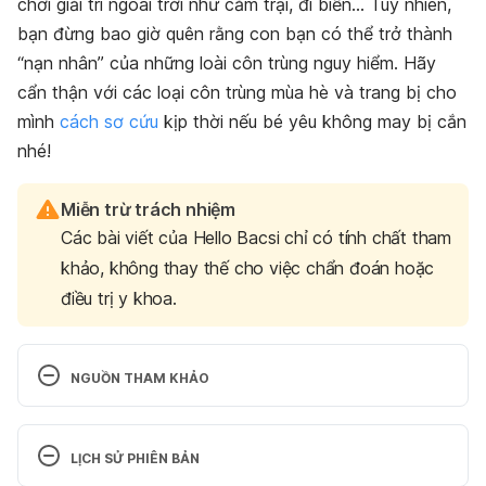
chơi giải trí ngoài trời như cắm trại, đi biển… Tuy nhiên,
bạn đừng bao giờ quên rằng con bạn có thể trở thành
“nạn nhân” của những loài côn trùng nguy hiểm. Hãy
cẩn thận với các loại côn trùng mùa hè và trang bị cho
mình
cách sơ cứu
kịp thời nếu bé yêu không may bị cắn
nhé!
Miễn trừ trách nhiệm
Các bài viết của Hello Bacsi chỉ có tính chất tham
khảo, không thay thế cho việc chẩn đoán hoặc
điều trị y khoa.
NGUỒN THAM KHẢO
9 Bug Bites You Might Get This Summer–and 
What to Do About Them
LỊCH SỬ PHIÊN BẢN