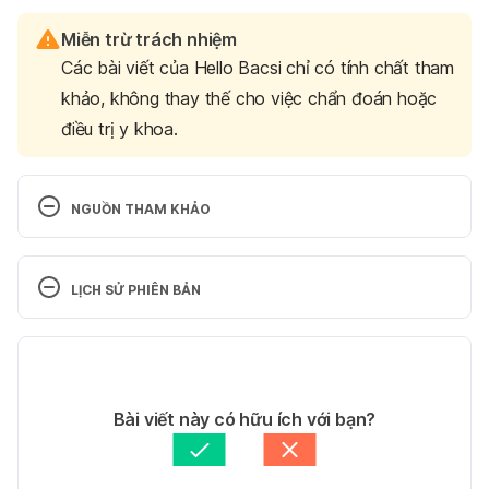
Miễn trừ trách nhiệm
Các bài viết của Hello Bacsi chỉ có tính chất tham
khảo, không thay thế cho việc chẩn đoán hoặc
điều trị y khoa.
NGUỒN THAM KHẢO
10 ways to control high blood pressure without 
medication. 
https://www.mayoclinic.org/diseases-
LỊCH SỬ PHIÊN BẢN
conditions/high-blood-pressure/in-depth/high-
blood-pressure/art-20046974
. Ngày truy cập 
Phiên bản hiện tại
26/07/2021.
14/02/2025
6 Natural Ways to Lower Blood Pressure. 
Tác giả: 
Ngọc Vũ
Bài viết này có hữu ích với bạn?
https://health.clevelandclinic.org/6-natural-ways-
Tham vấn y khoa: 
Bác sĩ Nguyễn Thường Hanh
to-lower-blood-pressure/
. Ngày truy cập 
Cập nhật bởi: 
SEO Team
26/07/2021.