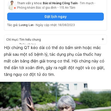
Tham vấn y khoa:
Bác sĩ Hoàng Công Tuấn
·
Tim mạch
·
Phòng khám Bác sĩ gia đình - 115 An Tâm
Đặt lịch ngay
Tác giả:
Lương Lan
·
Ngày cập nhật: 18/08/2023
Chỉ mục:
Tìm hiểu chung
Triệu chứng
Hội chứng QT kéo dài có thể do bẩm sinh hoặc mắc
Nguyên nhân
phải sau một số bệnh lý, tác dụng phụ của thuốc hay
Biến chứng
Chẩn đoán và điều trị
mất cân bằng điện giải trong cơ thể. Hội chứng này có
Phòng ngừa
thể dẫn tới xoắn đỉnh, gây ra ngất đột ngột và co giật,
tăng nguy cơ đột tử do tim.