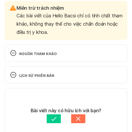
Miễn trừ trách nhiệm
Các bài viết của Hello Bacsi chỉ có tính chất tham
khảo, không thay thế cho việc chẩn đoán hoặc
điều trị y khoa.
NGUỒN THAM KHẢO
Ferri, Fred. Ferri’s Netter Patient Advisor. 
Philadelphia, PA: Saunders / Elsevier, 2012. Bản tải 
LỊCH SỬ PHIÊN BẢN
về
Phiên bản hiện tại
Porter, Robert. Kaplan Justin. Homeier 
Barbara. The Merck manual home health 
18/08/2023
handbook. New Jersey: John Wiley & Sons, Inc, 
Tác giả: 
Lương Lan
Bài viết này có hữu ích với bạn?
2009. Bản in. Trang 1730
Tham vấn y khoa: 
Bác sĩ Hoàng Công Tuấn
Cập nhật bởi: 
Lương Lan
Long QT 