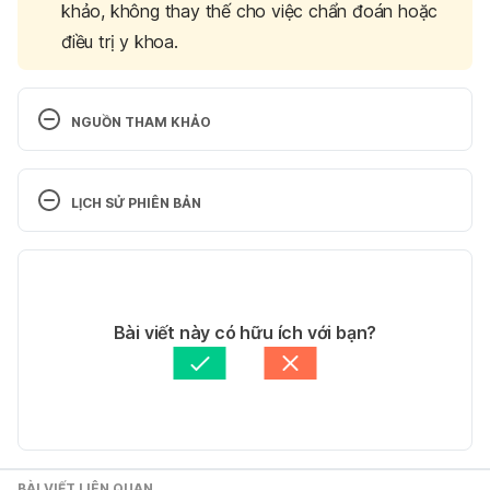
khảo, không thay thế cho việc chẩn đoán hoặc
điều trị y khoa.
NGUỒN THAM KHẢO
Fluid and Electrolyte Balance 
https://medlineplus.gov/fluidandelectrolytebalance.h
LỊCH SỬ PHIÊN BẢN
tml Ngày truy cập 28/07/2021
Phiên bản hiện tại
General characteristics of patients with electrolyte 
imbalance admitted to emergency department 
12/04/2023
https://www.ncbi.nlm.nih.gov/pmc/articles/PMC412
Tác giả: 
Ban biên tập Hello Bacsi
Bài viết này có hữu ích với bạn?
9840/ Ngày truy cập 28/07/2021
Tham vấn y khoa: 
Bác sĩ CKI Nguyễn Thị Lê Hương
Cập nhật bởi: 
Lương Lan
Electrolyte Imbalance 
https://my.clevelandclinic.org/health/symptoms/240
19-electrolyte-imbalance Ngày truy cập 
29/03/2023
BÀI VIẾT LIÊN QUAN