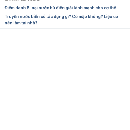
Điểm danh 8 loại nước bù điện giải lành mạnh cho cơ thể
Electrolyte Disturbance 
Truyền nước biển có tác dụng gì? Có mập không? Liệu có
https://www.sciencedirect.com/topics/nursing-and-
nên làm tại nhà?
health-professions/electrolyte-disturbance Ngày 
truy cập 29/03/2023
Fluid and Electrolyte Balance 
Đang tải....
https://medlineplus.gov/fluidandelectrolytebalance.h
tml Ngày truy cập 29/03/2023
Electrolyte 
https://www.ncbi.nlm.nih.gov/books/NBK541123/ 
Ngày truy cập 29/03/2023