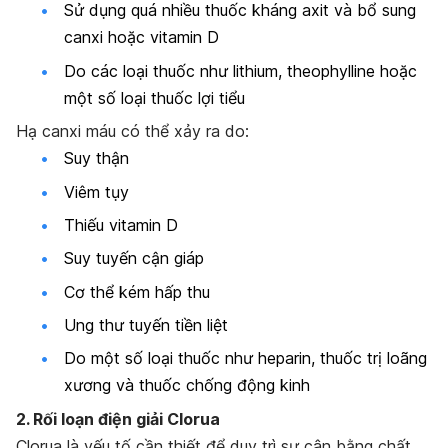
Sử dụng quá nhiều thuốc kháng axit và bổ sung
canxi hoặc vitamin D
Do các loại thuốc như lithium, theophylline hoặc
một số loại thuốc lợi tiểu
Hạ canxi máu có thể xảy ra do:
Suy thận
Viêm tụy
Thiếu vitamin D
Suy tuyến cận giáp
Cơ thể kém hấp thu
Ung thư tuyến tiền liệt
Do một số loại thuốc như heparin, thuốc trị loãng
xương và thuốc chống động kinh
2. Rối loạn điện giải Clorua
Clorua là yếu tố cần thiết để duy trì sự cân bằng chất