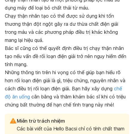
dụng máy để loại bỏ chất thải từ máu.
Chạy thận nhân tạo có thể được sử dụng khi tổn
thương thận đột ngột gây ra dư thừa chất điện giải
trong máu và các phương pháp điều trị khác không
mang lại hiệu quả.
Bác sĩ cũng có thể quyết định điều trị chạy thận nhân
tạo nếu vấn đề rối loạn điện giải trở nên nguy hiểm đến
tính mạng.
Những thông tin trên hi vọng có thể giúp bạn hiểu rõ
hơn rối loạn điện giải là gì, triệu chứng, nguyên nhân và
cách điều trị rối loạn điện giải. Bạn hãy xây dựng
chế
độ ăn uống
cân bằng và thăm khám bác sĩ khi có triệu
chứng bất thường để hạn chế tình trạng này nhé!
Miễn trừ trách nhiệm
Các bài viết của Hello Bacsi chỉ có tính chất tham