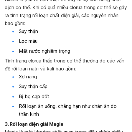
dịch cơ thể. Khi có quá nhiều clorua trong cơ thể sẽ gây
ra tình trạng rối loạn chất điện giải, các nguyên nhân
bao gồm:
Suy thận
Lọc máu
Mất nước nghiêm trọng
Tình trạng clorua thấp trong cơ thể thường do các vấn
đề rối loạn natri và kali bao gồm:
Xơ nang
Suy thận cấp
Bị bọ cạp đốt
Rối loạn ăn uống, chẳng hạn như chán ăn do
thần kinh
3. Rối loạn điện giải Magie
Magie là một khoáng chất quan trọng điều chỉnh nhiều