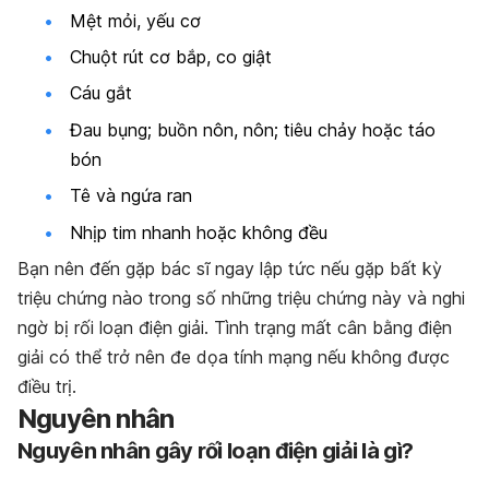
Mệt mỏi, yếu cơ
Chuột rút cơ bắp, co giật
Cáu gắt
Đau bụng; buồn nôn, nôn; tiêu chảy hoặc táo
bón
Tê và ngứa ran
Nhịp tim nhanh hoặc không đều
Bạn nên đến gặp bác sĩ ngay lập tức nếu gặp bất kỳ
triệu chứng nào trong số những triệu chứng này và nghi
ngờ bị rối loạn điện giải. Tình trạng mất cân bằng điện
giải có thể trở nên đe dọa tính mạng nếu không được
điều trị.
Nguyên nhân
Nguyên nhân gây rối loạn điện giải là gì?