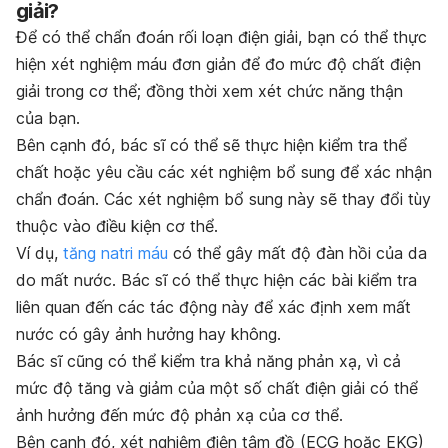
giải?
Để có thể chẩn đoán rối loạn điện giải, bạn có thể thực
hiện xét nghiệm máu đơn giản để đo mức độ chất điện
giải trong cơ thể; đồng thời xem xét chức năng thận
của bạn.
Bên cạnh đó, bác sĩ có thể sẽ thực hiện kiểm tra thể
chất hoặc yêu cầu các xét nghiệm bổ sung để xác nhận
chẩn đoán. Các xét nghiệm bổ sung này sẽ thay đổi tùy
thuộc vào điều kiện cơ thể.
Ví dụ,
tăng natri máu
có thể gây mất độ đàn hồi của da
do mất nước. Bác sĩ có thể thực hiện các bài kiểm tra
liên quan đến các tác động này để xác định xem mất
nước có gây ảnh hưởng hay không.
Bác sĩ cũng có thể kiểm tra khả năng phản xạ, vì cả
mức độ tăng và giảm của một số chất điện giải có thể
ảnh hưởng đến mức độ phản xạ của cơ thể.
Bên cạnh đó, xét nghiệm điện tâm đồ (ECG hoặc EKG)