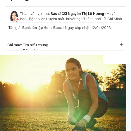
Tham vấn y khoa:
Bác sĩ CKI Nguyễn Thị Lê Hương
·
Huyết
học
·
Bệnh viện truyền máu huyết học Thành phố Hồ Chí Minh
Tác giả:
Ban biên tập Hello Bacsi
·
Ngày cập nhật: 12/04/2023
Chỉ mục:
Tìm hiểu chung
Triệu chứng
Nguyên nhân
Chẩn đoán và điều trị