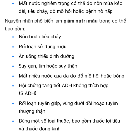
Mất nước nghiêm trọng có thể do nôn mửa kéo
dài, tiêu chảy, đổ mồ hôi hoặc bệnh hô hấp
Nguyên nhân phổ biến làm
giảm natri máu
trong cơ thể
bao gồm:
Nôn hoặc tiêu chảy
Rối loạn sử dụng rượu
Ăn uống thiếu dinh dưỡng
Suy gan, tim hoặc suy thận
Mất nhiều nước qua da do đổ
mồ hôi
hoặc bỏng
Hội chứng tăng tiết ADH không thích hợp
(SIADH)
Rối loạn tuyến giáp, vùng dưới đồi hoặc tuyến
thượng thận
Dùng một số loại thuốc, bao gồm thuốc lợi tiểu
và thuốc động kinh