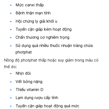
Mức canxi thấp
Bệnh thận mạn tính
Hội chứng ly giải khối u
Tuyến cận giáp kém hoạt động
Chấn thương cơ nghiêm trọng
Sử dụng quá nhiều thuốc nhuận tràng chứa
photphat
Nồng độ photphat thấp hoặc suy giảm trong máu có
thể do:
Nhịn đói
Vết bỏng nặng
Thiếu vitamin D
Lạm dụng rượu cấp tính
Tuyến cận giáp hoạt động quá mức