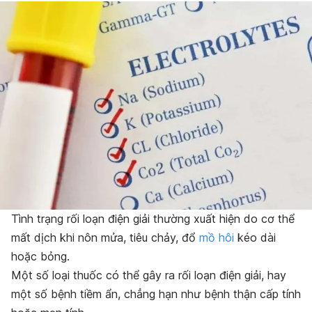
Tình trạng rối loạn điện giải thường xuất hiện do cơ thể
mất dịch khi nôn mửa, tiêu chảy, đổ
mồ hôi
kéo dài
hoặc bỏng.
Một số loại thuốc có thể gây ra rối loạn điện giải, hay
một số bệnh tiềm ẩn, chẳng hạn như bệnh thận cấp tính