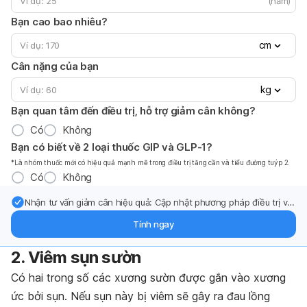
(năm)
Bạn cao bao nhiêu?
cm
Cân nặng của bạn
kg
Bạn quan tâm đến điều trị, hỗ trợ giảm cân không?
Có
Không
Bạn có biết về 2 loại thuốc GIP và GLP-1?
*Là nhóm thuốc mới có hiệu quả mạnh mẽ trong điều trị tăng cần và tiểu đường tuýp 2.
Có
Không
Nhận tư vấn giảm cân hiệu quả: Cập nhật phương pháp điều trị và
hỗ trợ từ chuyên gia qua email.
Tính ngay
2. Viêm sụn sườn
Có hai trong số các xương sườn được gắn vào xương
ức bởi sụn. Nếu sụn này bị viêm sẽ gây ra đau lồng