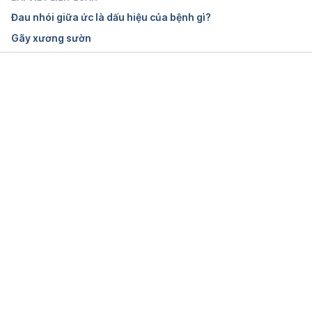
http://vnha.org.vn/detail.asp?id=281. Ngày truy cập: 
Đau nhói giữa ức là dấu hiệu của bệnh gì?
03/11/2021
Gãy xương sườn
Pleurisy https://www.nhs.uk/conditions/pleurisy/ 
Ngày truy cập: 13/05/2023
Đang tải....