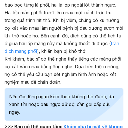
bao bọc từng lá phổi, hai là lớp ngoài lót thành ngực.
Hai lớp màng phổi trượt lên nhau một cách trơn tru
trong quá trình hít thở. Khi bị viêm, chúng có xu hướng
cọ xát vào nhau làm người bệnh bị đau xương sườn mỗi
khi thở hoặc ho. Bên cạnh đó, dịch cũng có thể tích tụ
ở giữa hai lớp màng này mà không thoát đi được (
tràn
dịch màng phổi
), khiến bạn bị khó thở.
Khi khám, bác sĩ có thể nghe thấy tiếng các màng phổi
cọ xát vào nhau bằng ống nghe. Dựa trên triệu chứng,
họ có thể yêu cầu bạn xét nghiệm hình ảnh hoặc xét
nghiệm máu để chẩn đoán.
Nếu đau lồng ngực kèm theo không thở được, da
xanh tím hoặc đau ngực dữ dội cần gọi cấp cứu
ngay.
>>> Bạn có thể quan tâm:
Khám phá bí mật về khung