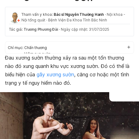
Tham vấn y khoa:
Bác sĩ Nguyễn Thường Hanh
·
Nội khoa -
Nội tổng quát
·
Bệnh Viện Đa Khoa Tỉnh Bắc Ninh
Tác giả:
Trương Phương Đài
·
Ngày cập nhật: 31/07/2025
Chỉ mục:
Chấn thương
Viêm sụn sườn
Đau xương sườn thường xảy ra sau một tổn thương
Hội chứng trượt xương sườn
nào đó xung quanh khu vực xương sườn. Đó có thể là
Viêm màng phổi
Ung thư phổi
biểu hiện của
gãy xương sườn
, căng cơ hoặc một tình
Thuyên tắc phổi
trạng y tế nguy hiểm nào đó.