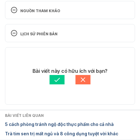
NGUỒN THAM KHẢO
The Best Foods to Eat When You’re Sick
LỊCH SỬ PHIÊN BẢN
health.clevelandclinic.org/the-best-foods-to-eat-
when-youre-sick/
Phiên bản hiện tại
Ngày truy cập: 14/07/2021
15/07/2021
Tác giả: 
Phó Ngọc Trinh
Bài viết này có hữu ích với bạn?
Why Do You Become Dehydrated When Sick?
Tham vấn y khoa: 
Bác sĩ Nguyễn Thường Hanh
Cập nhật bởi: 
Trương Phương Đài
https://indianapublicmedia.org/amomentofscience/
dehydrated-sick.php
Ngày truy cập: 14/07/2021
BÀI VIẾT LIÊN QUAN
5 cách phòng tránh ngộ độc thực phẩm cho cả nhà
Flat carbonated drinks not an effective 
Trà tim sen trị mất ngủ và 8 công dụng tuyệt vời khác
alternative to oral rehydration solution