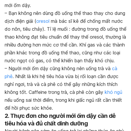
mới ốm dậy.
– Bạn không nên dùng đồ uống thể thao thay cho dung
dịch điện giải (
oresol
mà bác sĩ kê để chống mất nước
do nôn, tiêu chảy). Tỉ lệ muối : đường trong đồ uống thể
thao không đạt tiêu chuẩn để thay thế oresol, thường là
nhiều đường hơn mức cơ thể cần. Khí gas và các thành
phần khác trong đồ uống thể thao, cũng như các loại
nước ngọt có gas, có thể khiến bạn thấy khó chịu.
– Người mới ốm dậy cũng không nên uống trà và
cà
phê
. Nhất là khi hệ tiêu hóa vừa bị rối loạn cần được
nghỉ ngơi, trà và cà phê có thể gây những kích thích
không tốt. Caffeine trong trà, cà phê còn gây
khó ngủ
nếu uống sai thời điểm, trong khi giấc ngủ rất cần thiết
để hồi phục sức khỏe.
2. Thực đơn cho người mới ốm dậy cần dễ
tiêu hóa và đủ chất dinh dưỡng
Người bệnh nên sớm ăn uống trở lại những thức ăn phù