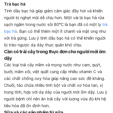
Trà bạc hà
Tinh dầu bạc hà giúp giảm cảm giác đầy hơi và khiến
người bị nghẹt mũi dễ chịu hơn. Một vài lá bạc hà rửa
sạch ngâm trong nước sôi 80°C là bạn đã có một ly
trà
bạc hà
. Bạn có thể thêm một ít chanh và mật ong như
với trà gừng. Lưu ý tinh dầu bạc hà có thể khiến người
bị trào ngược dạ dày thực quản khó chịu.
Cần có trái cây trong thực đơn cho người mới ốm
dậy
Các loại trái cây mềm và mọng nước như cam, quýt,
bưởi, mâm xôi, việt quất cung cấp nhiều vitamin C và
các chất chống oxy hóa giúp nâng cao sức đề kháng.
Chuối, táo chứa nhiều tinh bột và chất xơ hòa tan, vị
trung tính, hợp với dạ dày của người mới ốm dậy. Lưu ý
người bệnh chỉ nên ăn trái cây với lượng vừa đủ khi hệ
tiêu hóa đã ổn định hơn.
Sữa và các sản phẩm từ sữa