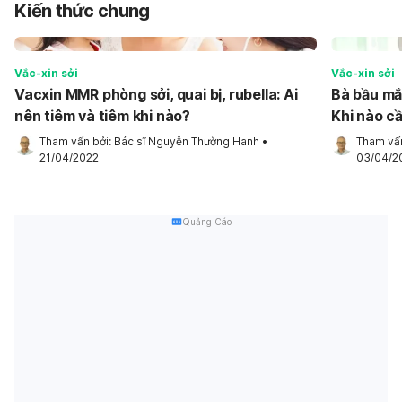
Kiến thức chung
Vắc-xin sởi
Vắc-xin sởi
Vacxin MMR phòng sởi, quai bị, rubella: Ai
Bà bầu mắc
nên tiêm và tiêm khi nào?
Khi nào c
Tham vấn bởi: 
Bác sĩ Nguyễn Thường Hanh
•
Tham vấn
21/04/2022
03/04/2
Quảng Cáo