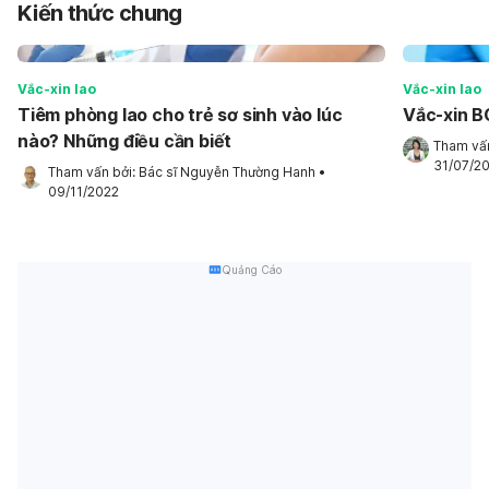
Kiến thức chung
Vắc-xin lao
Vắc-xin lao
Tiêm phòng lao cho trẻ sơ sinh vào lúc
Vắc-xin 
nào? Những điều cần biết
Tham vấn
31/07/2
Tham vấn bởi: 
Bác sĩ Nguyễn Thường Hanh
•
09/11/2022
Quảng Cáo