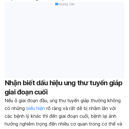
Quảng Cáo
Nhận biết dấu hiệu ung thư tuyến giáp
giai đoạn cuối
Nếu ở giai đoạn đầu, ung thư tuyến giáp thường không
có những
biểu hiện
rõ ràng và rất dễ bị nhầm lẫn với
các bệnh lý khác thì đến giai đoạn cuối, bệnh lại ảnh
hưởng nghiêm trọng đến nhiều cơ quan trong cơ thể và