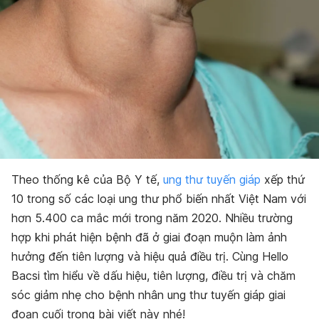
Theo thống kê của Bộ Y tế,
ung thư tuyến giáp
xếp thứ
10 trong số các loại ung thư phổ biến nhất Việt Nam với
hơn 5.400 ca mắc mới trong năm 2020. Nhiều trường
hợp khi phát hiện bệnh đã ở giai đoạn muộn làm ảnh
hưởng đến tiên lượng và hiệu quả điều trị. Cùng Hello
Bacsi tìm hiểu về dấu hiệu, tiên lượng, điều trị và chăm
sóc giảm nhẹ cho bệnh nhân ung thư tuyến giáp giai
đoạn cuối trong bài viết này nhé!