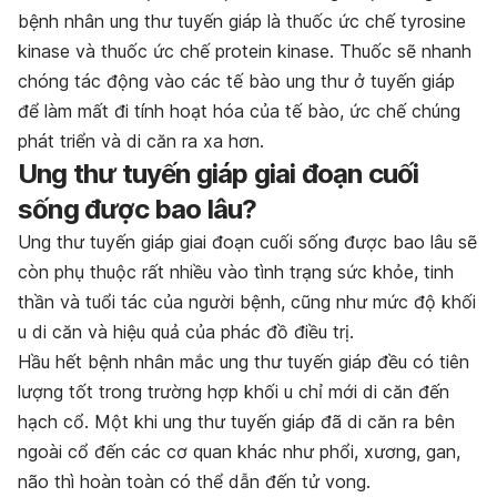
bệnh nhân ung thư tuyến giáp là thuốc ức chế tyrosine
kinase và thuốc ức chế protein kinase. Thuốc sẽ nhanh
chóng tác động vào các tế bào ung thư ở tuyến giáp
để làm mất đi tính hoạt hóa của tế bào, ức chế chúng
phát triển và di căn ra xa hơn.
Ung thư tuyến giáp giai đoạn cuối
sống được bao lâu?
Ung thư tuyến giáp giai đoạn cuối sống được bao lâu sẽ
còn phụ thuộc rất nhiều vào tình trạng sức khỏe, tinh
thần và tuổi tác của người bệnh, cũng như mức độ khối
u di căn và hiệu quả của phác đồ điều trị.
Hầu hết bệnh nhân mắc ung thư tuyến giáp đều có tiên
lượng tốt trong trường hợp khối u chỉ mới di căn đến
hạch cổ. Một khi ung thư tuyến giáp đã di căn ra bên
ngoài cổ đến các cơ quan khác như phổi, xương, gan,
não thì hoàn toàn có thể dẫn đến tử vong.