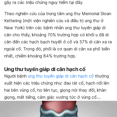
gây ra các triệu chứng nguy hiểm tại đây.
Theo nghiên cứu của trung tâm ung thư Memorial Sloan
Kettering (một viện nghiên cứu và điều trị ung thư ở
New York) trên các bệnh nhân ung thư tuyến giáp di
căn cho thấy, khoảng 70% trường hợp có khối u đã di
căn đến các hạch bạch huyết ở cổ và 57% di căn xa ra
ngoài cổ. Trong đó, phổi là cơ quan di căn xa phổ biến
nhất, chiếm khoảng 84% trường hợp.
Ung thư tuyến giáp di căn hạch cổ
Người bệnh
ung thư tuyến giáp di căn hạch cổ
thường
xuất hiện các triệu chứng như: đau rát cổ, hạch nổi lên
hai bên vùng cổ, ho liên tục, giọng nói thay đổi, khàn
giọng, mất tiếng, cảm giác vướng tức ở vùng cổ….