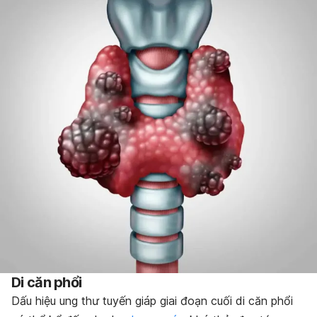
Di căn phổi
Dấu hiệu ung thư tuyến giáp giai đoạn cuối di căn phổi