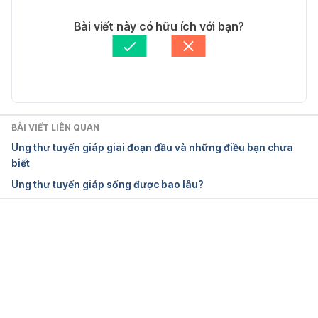
Papillary Thyroid Carcinoma with Lung Metastasis 
11/01/2023
Arising from Dyshormonogenetic Goiter: A Case 
Tác giả: 
Trúc Phạm
Bài viết này có hữu ích với bạn?
Report 
Tham vấn y khoa: 
Bác sĩ Nguyễn Thường Hanh
https://www.hindawi.com/journals/crim/2013/81316
Cập nhật bởi: 
Trúc Phạm
7/. 
Ngày truy cập: 09/06/2021
Thyroid cancer 
https://www.mayoclinic.org/diseases-
BÀI VIẾT LIÊN QUAN
conditions/thyroid-cancer/symptoms-causes/syc-
Ung thư tuyến giáp giai đoạn đầu và những điều bạn chưa
20354161. 
Ngày truy cập: 09/06/2021
biết
Ung thư tuyến giáp sống được bao lâu?
Metastatic Liver Cancer 
https://www.hoag.org/specialties-
services/cancer/conditions/metastatic-liver-cancer/. 
Ngày truy cập: 09/06/2021
Đang tải....
STAGE IV THYROID CANCER. 
https://www.texasoncology.com/types-of-
cancer/thyroid-cancer/stage-iv-thyroid-cancer
. 