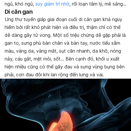
ngủ, khó ngủ,
suy giảm trí nhớ
, rối loạn tâm lý, mê sảng…
Di căn gan
Ung thư tuyến giáp giai đoạn cuối di căn gan khá nguy
hiểm bởi rất khó phát hiện và điều trị, thậm chí có thể
dễ dàng gây tử vong. Một số triệu chứng dễ gặp phải là
gan to, sưng phù bàn chân và bàn tay, nước tiểu sẫm
màu, vàng da, vàng mắt, sụt cân nhanh, da khô, nóng
nảy, cáu gắt, mệt mỏi, sốt… Bên cạnh đó, khối u xuất
hiện nhiều cũng có thể gây đau và sưng vùng bụng bên
phải, cơn đau đôi khi lan rộng đến lưng và vai.