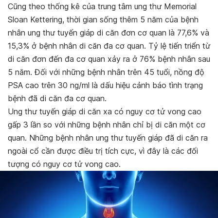
Cũng theo thống kê của trung tâm ung thư Memorial
Sloan Kettering, thời gian sống thêm 5 năm của bệnh
nhân ung thư tuyến giáp di căn đơn cơ quan là 77,6% và
15,3% ở bệnh nhân di căn đa cơ quan. Tỷ lệ tiến triển từ
di căn đơn đến đa cơ quan xảy ra ở 76% bệnh nhân sau
5 năm. Đối với những bệnh nhân trên 45 tuổi, nồng độ
PSA cao trên 30 ng/ml là dấu hiệu cảnh báo tình trạng
bệnh đã di căn đa cơ quan.
Ung thư tuyến giáp di căn xa có nguy cơ tử vong cao
gấp 3 lần so với những bệnh nhân chỉ bị di căn một cơ
quan. Những bệnh nhân ung thư tuyến giáp đã di căn ra
ngoài cổ cần được điều trị tích cực, vì đây là các đối
tượng có nguy cơ tử vong cao.