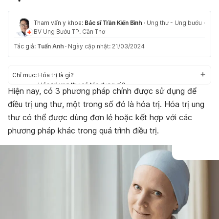
Tham vấn y khoa:
Bác sĩ Trần Kiến Bình
·
Ung thư - Ung bướu
·
BV Ung Bướu TP. Cần Thơ
Tác giả:
Tuấn Anh
·
Ngày cập nhật: 21/03/2024
Chỉ mục:
Hóa trị là gì?
Hóa trị ung thư có tác dụng gì?
Hiện nay, có 3 phương pháp chính được sử dụng để
Bác sĩ áp dụng hóa trị ung thư như thế nào?
điều trị ung thư, một trong số đó là hóa trị. Hóa trị ung
Mỗi đợt hóa trị kéo dài bao lâu?
Sức khỏe sau hóa trị
thư có thể được dùng đơn lẻ hoặc kết hợp với các
Tác dụng phụ của hóa trị ung thư và các mẹo giảm nhẹ
phương pháp khác trong quá trình điều trị.