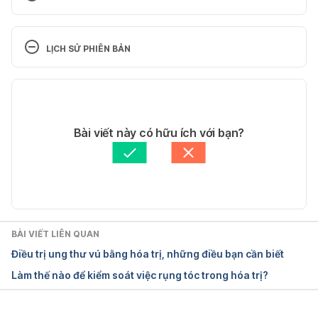
Chemotherapy
LỊCH SỬ PHIÊN BẢN
https://www.cancer.org/treatment/treatments-and-
side-effects/treatment-types/chemotherapy/how-
Phiên bản hiện tại
is-chemotherapy-used-to-treat-cancer.html
21/03/2024
Ngày truy cập: 12/07/2019
Tác giả: 
Tuấn Anh
Bài viết này có hữu ích với bạn?
Tham vấn y khoa: 
Bác sĩ Trần Kiến Bình
Chemotherapy to Treat Cancer
Cập nhật bởi: 
Lương Lan
https://www.cancer.gov/about-
cancer/treatment/types/chemotherapy
BÀI VIẾT LIÊN QUAN
Ngày truy cập: 26/08/2022
Điều trị ung thư vú bằng hóa trị, những điều bạn cần biết
Làm thế nào để kiểm soát việc rụng tóc trong hóa trị?
Chemotherapy
https://www.mayoclinic.org/tests-