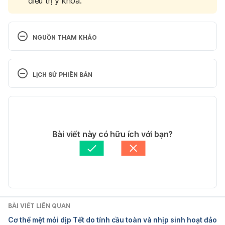
điều trị y khoa.
NGUỒN THAM KHẢO
Acute stress disorder in adults
LỊCH SỬ PHIÊN BẢN
https://www.uptodate.com/contents/acute-stress-
disorder-in-adults-epidemiology-pathogenesis-
Phiên bản hiện tại
clinical-manifestations-course-and-
diagnosis#H6576004
03/04/2025
Tác giả: 
Thu Anh Nguyen
Bài viết này có hữu ích với bạn?
Ngày truy cập: 10/12/2019
Tham vấn y khoa: 
Bác sĩ Nguyễn Thường Hanh
Cập nhật bởi: 
Dung Nguyễn
Acute Stress Disorder
https://www.healthline.com/health/acute-stress-
disorder
BÀI VIẾT LIÊN QUAN
Cơ thể mệt mỏi dịp Tết do tính cầu toàn và nhịp sinh hoạt đảo