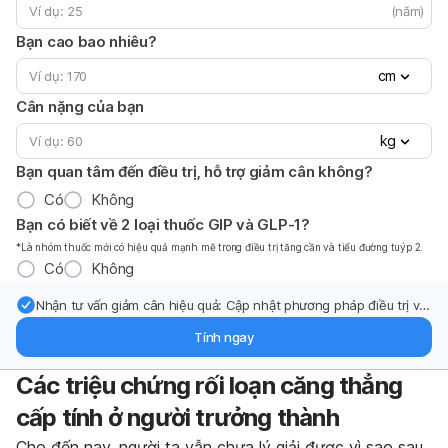
(năm)
Bạn cao bao nhiêu?
cm
Cân nặng của bạn
kg
Bạn quan tâm đến điều trị, hỗ trợ giảm cân không?
Có
Không
Bạn có biết về 2 loại thuốc GIP và GLP-1?
*Là nhóm thuốc mới có hiệu quả mạnh mẽ trong điều trị tăng cần và tiểu đường tuýp 2.
Có
Không
Nhận tư vấn giảm cân hiệu quả: Cập nhật phương pháp điều trị và
hỗ trợ từ chuyên gia qua email.
Tính ngay
Các triệu chứng rối loạn căng thẳng
cấp tính ở người trưởng thành
Cho đến nay, người ta vẫn chưa lý giải được vì sao sau