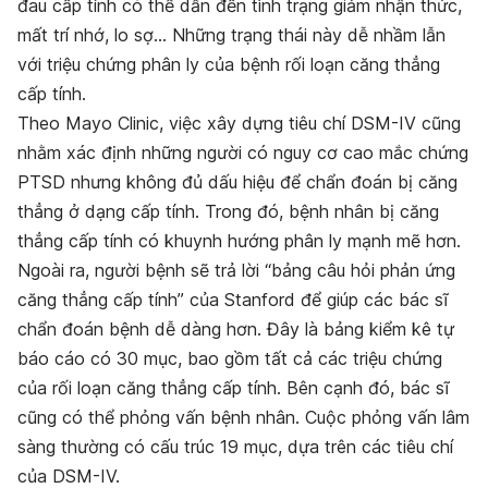
đau cấp tính có thể dẫn đến tình trạng giảm nhận thức,
mất trí nhớ, lo sợ… Những trạng thái này dễ nhầm lẫn
với triệu chứng phân ly của bệnh rối loạn căng thẳng
cấp tính.
Theo Mayo Clinic, việc xây dựng tiêu chí DSM-IV cũng
nhằm xác định những người có nguy cơ cao mắc chứng
PTSD nhưng không đủ dấu hiệu để chẩn đoán bị căng
thẳng ở dạng cấp tính. Trong đó, bệnh nhân bị căng
thẳng cấp tính có khuynh hướng phân ly mạnh mẽ hơn.
Ngoài ra, người bệnh sẽ trả lời “bảng câu hỏi phản ứng
căng thẳng cấp tính” của Stanford để giúp các bác sĩ
chẩn đoán bệnh dễ dàng hơn. Đây là bảng kiểm kê tự
báo cáo có 30 mục, bao gồm tất cả các triệu chứng
của rối loạn căng thẳng cấp tính. Bên cạnh đó, bác sĩ
cũng có thể phỏng vấn bệnh nhân. Cuộc phỏng vấn lâm
sàng thường có cấu trúc 19 mục, dựa trên các tiêu chí
của DSM-IV.