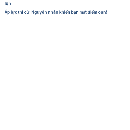
Ngày truy cập: 10/12/2019
lộn
Áp lực thi cử: Nguyên nhân khiến bạn mất điểm oan!
What is acute stress disorder?
https://www.medicalnewstoday.com/articles/3243
54.php
Đang tải....
Ngày truy cập: 10/12/2019.