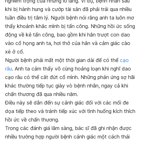
nghiêm trọng của những lo lắng. Ví dụ, bệnh nhân sau
khi bị hành hung và cướp tài sản đã phải trải qua nhiều
tuần điều trị tâm lý. Người bệnh nói rằng anh ta luôn mơ
thấy khoảnh khắc mình bị tấn công. Những hồi ức sống
động về kẻ tấn công, bao gồm khi hắn trượt con dao
vào cổ họng anh ta, hơi thở của hắn và cảm giác cào
xé ở cổ.
Người bệnh phải mất một thời gian dài để có thể
cạo
râu
. Anh ta cảm thấy vô cùng hoảng loạn khi nghĩ dao
cạo râu có thể cắt đứt cổ mình. Những phản ứng sợ hãi
khác thường tiếp tục giày vò bệnh nhân, ngay cả khi
chấn thương đã qua nhiều năm.
Điều này sẽ dẫn đến sự cảnh giác đối với các mối đe
dọa tiếp theo và tránh tiếp xúc với tình huống kích thích
hồi ức về chấn thương.
Trong các đánh giá lâm sàng, bác sĩ đã ghi nhận được
nhiều trường hợp người bệnh cảnh giác một cách thái