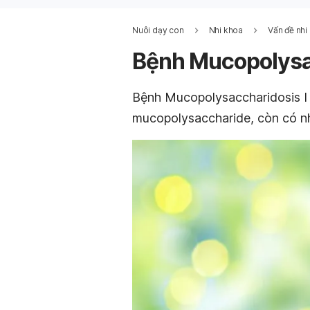
Nuôi dạy con
Nhi khoa
Vấn đề nhi
Bệnh Mucopolysac
Bệnh Mucopolysaccharidosis I 
mucopolysaccharide, còn có nh