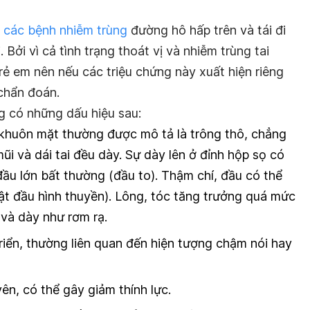
i
các bệnh nhiễm trùng
đường hô hấp trên và tái đi
 Bởi vì cả tình trạng thoát vị và nhiễm trùng tai
rẻ em nên nếu các triệu chứng này xuất hiện riêng
 chẩn đoán.
g có những dấu hiệu sau:
 khuôn mặt thường được mô tả là trông thô, chẳng
mũi và dái tai đều dày. Sự dày lên ở đỉnh hộp sọ có
 đầu lớn bất thường (đầu to). Thậm chí, đầu có thể
ật đầu hình thuyền). Lông, tóc tăng trưởng quá mức
 và dày như rơm rạ.
riển, thường liên quan đến hiện tượng chậm nói hay
ên, có thể gây giảm thính lực.