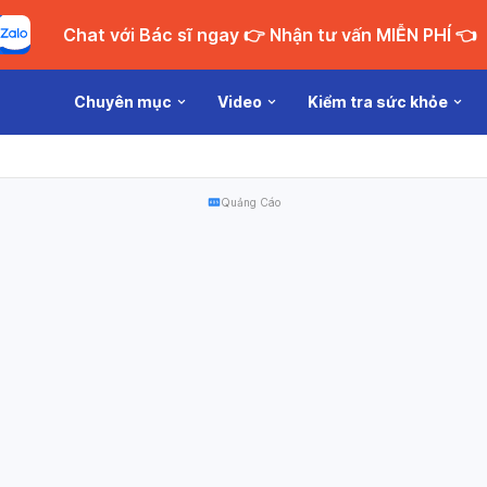
Chat với Bác sĩ ngay 👉 Nhận tư vấn MIỄN PHÍ 👈
Chuyên mục
Video
Kiểm tra sức khỏe
Quảng Cáo