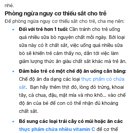
nhé.
Phòng ngừa nguy cơ thiếu sắt cho trẻ
Để phòng ngừa nguy cơ thiếu sắt cho trẻ, cha mẹ nên:
Đối với trẻ hơn 1 tuổi:
Cần tránh cho trẻ uống
quá nhiều sữa bò nguyên chất mỗi ngày. Bởi loại
sữa này
có ít chất sắt, việc uống quá nhiều sữa
bò sẽ khiến trẻ cảm thấy no, dẫn tới việc làm
giảm lượng thức ăn giàu chất sắt khác mà trẻ ăn.
Đảm bảo trẻ có một chế độ ăn uống cân bằng:
Chế độ ăn đa dạng các loại
thực phẩm có chứa
sắt
. Bạn hãy thêm thịt đỏ, lòng đỏ trứng, khoai
tây, cà chua, đậu, mật mía và nho khô… vào chế
độ ăn của bé để con có thể nhận đủ khoáng
chất sắt.
Bổ sung các loại trái cây có múi hoặc ăn các
thực phẩm chứa nhiều vitamin C
để cơ thể