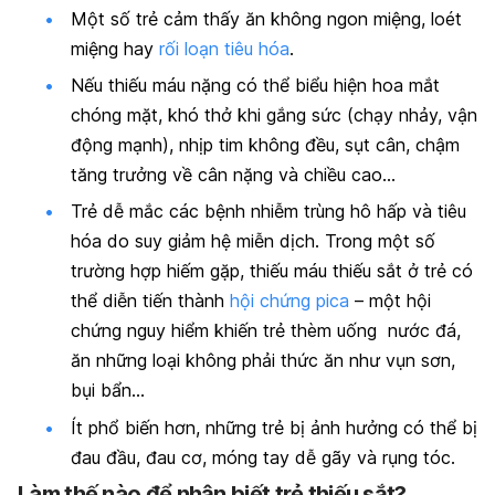
Một số trẻ cảm thấy ăn không ngon miệng, loét
miệng hay
rối loạn tiêu hóa
.
Nếu thiếu máu nặng có thể biểu hiện hoa mắt
chóng mặt, khó thở khi gắng sức (chạy nhảy, vận
động mạnh), nhịp tim không đều, sụt cân, chậm
tăng trưởng về cân nặng và chiều cao…
Trẻ dễ mắc các bệnh nhiễm trùng hô hấp và tiêu
hóa do suy giảm hệ miễn dịch. Trong một số
trường hợp hiếm gặp, thiếu máu thiếu sắt ở trẻ có
thể diễn tiến thành
hội chứng pica
– một hội
chứng nguy hiểm khiến trẻ thèm uống nước đá,
ăn những loại không phải thức ăn như vụn sơn,
bụi bẩn…
Ít phổ biến hơn, những trẻ bị ảnh hưởng có thể bị
đau đầu, đau cơ, móng tay dễ gãy và rụng tóc.
Làm thế nào để nhận biết trẻ thiếu sắt?