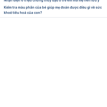
Nhận diện 6 triệu chứng thủy đậu ở trẻ em mà mẹ nên lưu ý
Kiểm tra màu phân của bé giúp mẹ đoán được điều gì về sức
khoẻ tiêu hoá của con?
Đang tải....