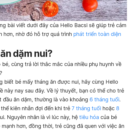
ng bài viết dưới đây của Hello Bacsi sẽ giúp trẻ cảm
n hơn, nhờ đó hỗ trợ quá trình
phát triển toàn diện
ể ăn dặm nui?
 bé, cùng trả lời thắc mắc của nhiều phụ huynh về
?
 biết bé mấy tháng ăn được nui, hãy cùng Hello
đề này nay sau đây. Về lý thuyết, bạn có thể cho trẻ
ắt đầu ăn dặm, thường là vào khoảng
6 tháng tuổi
.
 thể kiên nhẫn đợi đến khi trẻ
7 tháng tuổi
hoặc
8
i. Nguyên nhân là vì lúc này, hệ
tiêu hóa
của bé
e mạnh hơn, đồng thời, trẻ cũng đã quen với việc ăn