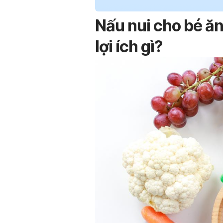
Nấu nui cho bé ă
lợi ích gì?