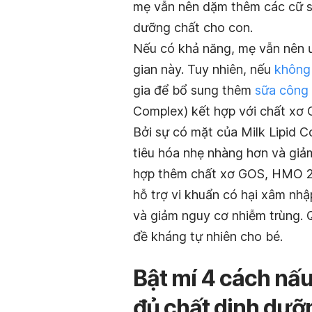
mẹ vẫn nên dặm thêm các cữ s
dưỡng chất cho con.
Nếu có khả năng, mẹ vẫn nên 
gian này. Tuy nhiên, nếu
không 
gia để bổ sung thêm
sữa công
Complex) kết hợp với chất xơ 
Bởi sự có mặt của Milk Lipid 
tiêu hóa nhẹ nhàng hơn và giả
hợp thêm chất xơ GOS, HMO 2’F
hỗ trợ vi khuẩn có hại xâm nhậ
và giảm nguy cơ nhiễm trùng. 
đề kháng tự nhiên cho bé.
Bật mí 4 cách nấu
đủ chất dinh dưỡ