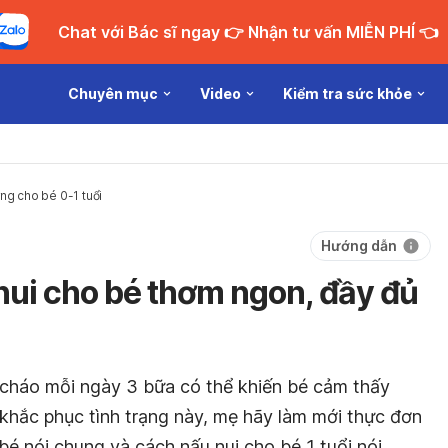
Chat với Bác sĩ ngay 👉 Nhận tư vấn MIỄN PHÍ 👈
Chuyên mục
Video
Kiểm tra sức khỏe
ng cho bé 0-1 tuổi
Hướng dẫn
ui cho bé thơm ngon, đầy đủ
à cháo mỗi ngày 3 bữa có thể khiến bé cảm thấy
khắc phục tình trạng này, mẹ hãy làm mới thực đơn
bé nói chung và cách nấu nui cho bé 1 tuổi nói