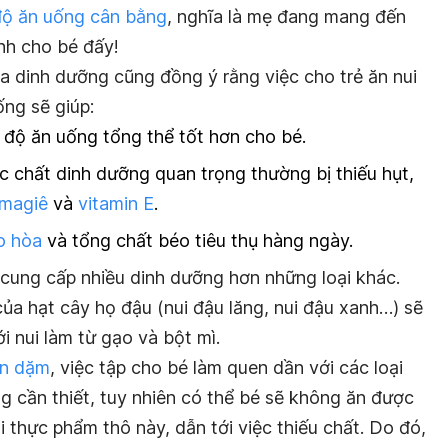
độ ăn uống cân bằng
, nghĩa là mẹ đang mang đến
nh cho bé đấy!
a dinh dưỡng cũng đồng ý rằng việc cho trẻ ăn nui
ng sẽ giúp:
độ ăn uống tổng thể tốt hơn cho bé.
c chất dinh dưỡng quan trọng thường bị thiếu hụt,
magiê
và
vitamin E
.
o hòa
và tổng chất béo tiêu thụ hàng ngày.
ẽ cung cấp nhiều dinh dưỡng hơn những loại khác.
ủa hạt cây họ đậu (nui đậu lăng, nui đậu xanh…) sẽ
i nui làm từ gạo và bột mì.
ăn dặm
, việc tập cho bé làm quen dần với các loại
g cần thiết, tuy nhiên có thể bé sẽ không ăn được
i thực phẩm thô này, dẫn tới việc thiếu chất. Do đó,