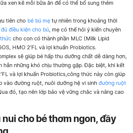
ữa xen kẽ mỗi bữa ăn để có thể bổ sung thêm
ưu tiên cho
bé bú mẹ
tự nhiên trong khoảng thời
đủ điều kiện cho bú
, mẹ có thể hỏi ý kiến chuyên
 thức
cho con có thành phần MLC (Milk Lipid
GOS, HMO 2’FL và lợi khuẩn Probiotics.
Complex sẽ giúp bé hấp thu dưỡng chất dễ dàng hơn,
m hẳn những khó chịu thường gặp. Đặc biệt, khi kết
L và lợi khuẩn Probiotics,công thức này còn giúp
p vào đường ruột, nuôi dưỡng hệ vi sinh
đường ruột
Qua đó, tạo nên lớp bảo vệ vững chắc và nâng cao
 nui cho bé thơm ngon, đầy
ng