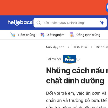
Sản Phẩm 100% Chính Hãng
Tiêm chủng
Xét nghiệm
Đông lạnh trứng
Nuôi dạy con
Bé 0-1 tuổi
Dinh dưỡ
Tài trợ bởi:
Những cách nấu n
chất dinh dưỡng
Đối với trẻ em, việc ăn cơm v
chán ăn và thường bỏ bữa. Để 
của trẻ bằng cách nấu nui cho 