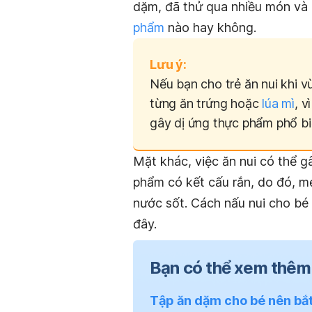
dặm, đã thử qua nhiều món và
phẩm
nào hay không.
Lưu ý:
Nếu bạn cho trẻ ăn nui khi 
từng ăn trứng hoặc
lúa mì
, v
gây dị ứng thực phẩm phổ bi
Mặt khác, việc ăn nui có thể g
phẩm có kết cấu rắn, do đó, m
nước sốt.
Cách nấu nui cho bé
đây.
Bạn có thể xem thêm
Tập ăn dặm cho bé nên bắt