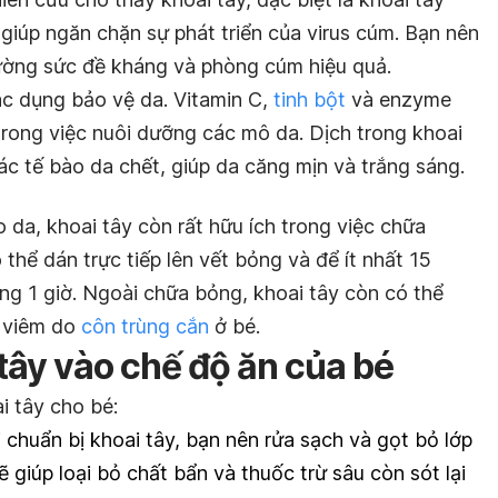
giúp ngăn chặn sự phát triển của virus cúm. Bạn nên
ường sức đề kháng và phòng cúm hiệu quả.
ác dụng bảo vệ da. Vitamin C,
tinh bột
và enzyme
 trong việc nuôi dưỡng các mô da. Dịch trong khoai
các tế bào da chết, giúp da căng mịn và trắng sáng.
 da, khoai tây còn rất hữu ích trong việc chữa
 thể dán trực tiếp lên vết bỏng và để ít nhất 15
rong 1 giờ. Ngoài chữa bỏng, khoai tây còn có thể
 viêm do
côn trùng cắn
ở bé.
tây vào chế độ ăn của bé
i tây cho bé:
 chuẩn bị khoai tây, bạn nên rửa sạch và gọt bỏ lớp
ẽ giúp loại bỏ chất bẩn và thuốc trừ sâu còn sót lại