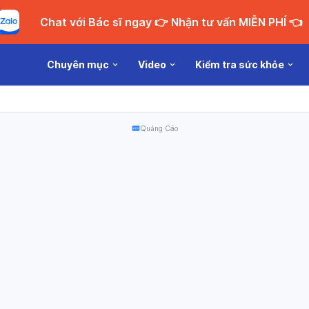
Chat với Bác sĩ ngay 👉 Nhận tư vấn MIỄN PHÍ 👈
Chuyên mục
Video
Kiểm tra sức khỏe
Quảng Cáo