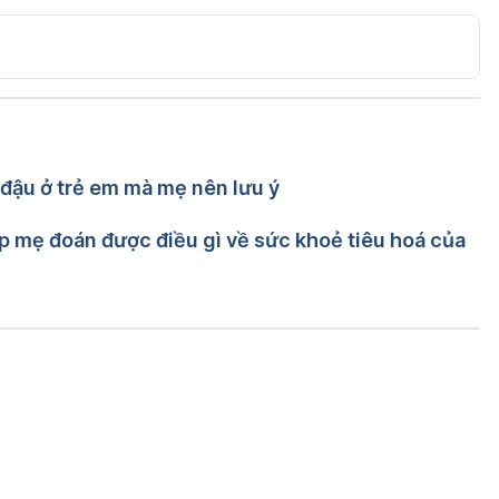
parentinghealthybabies.com/health-benefits-of-potato-
018
Potatoes For 
om/articles/nutritional-benefits-of-sweet-potatoes-
y truy cập 7/2/2018
 đậu ở trẻ em mà mẹ nên lưu ý
Nguyễn Thường Hanh
ễn Thường Hanh
p mẹ đoán được điều gì về sức khoẻ tiêu hoá của
Đang tải....