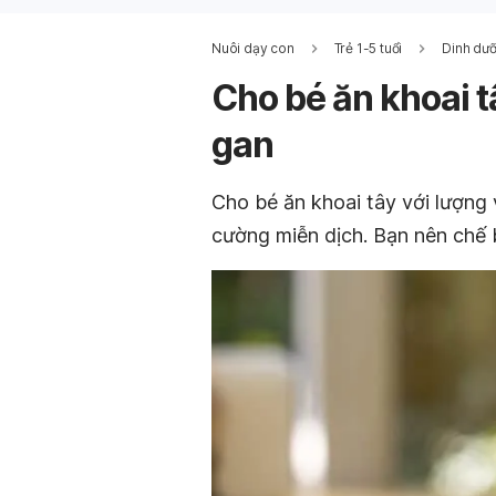
Nuôi dạy con
Trẻ 1-5 tuổi
Dinh dưỡ
Cho bé ăn khoai tâ
gan
Cho bé ăn khoai tây với lượng v
cường miễn dịch. Bạn nên chế 