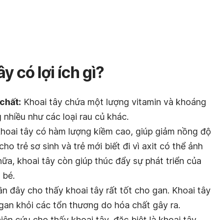
y có lợi ích gì?
chất:
Khoai tây chứa một lượng vitamin và khoáng
 nhiều như các loại rau củ khác.
hoai tây có hàm lượng kiềm cao, giúp giảm nồng độ
cho trẻ sơ sinh và trẻ mới biết đi vì axit có thể ảnh
a, khoai tây còn giúp thúc đẩy sự phát triển của
 bé.
 đây cho thấy khoai tây rất tốt cho gan. Khoai tây
 gan khỏi các tổn thương do hóa chất gây ra.
ên cứu cho thấy khoai tây, đặc biệt là khoai tây