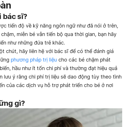
oàn
i bác sĩ?
c tiến độ về kỹ năng ngôn ngữ như đã nói ở trên,
n chậm, miễn bé vẫn tiến bộ qua thời gian, bạn hãy
iển như những đứa trẻ khác.
t chút, hãy liên hệ với bác sĩ để có thể đánh giá
Những
phương pháp trị liệu
cho các bé chậm phát
iến, hầu như ít tốn chi phí và thường đạt hiệu quả
 lưu ý rằng chi phí trị liệu sẽ dao động tùy theo tình
n của các dịch vụ hỗ trợ phát triển cho bé ở nơi
ững gì?