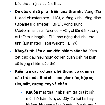
bầu thực hiện siêu âm thai.
Đo các chỉ số phát triển của thai nhi:
Vòng đầu
(Head cirumference – HC), đường kính lưỡng đỉnh
(Biparietal diameter – BPD), vòng bụng
(Abdomimal cirumference – AC), chiều dài xương
đùi (Femur length – FL), cân nặng thai nhi ước
tính (Estimated Fetal Weight – EFW)…
Khuyết tật liên quan đến nhiễm sắc thể:
Xem
xét các dấu hiệu nguy cơ liên quan đến rối loạn
số lượng nhiễm sắc thể.
Kiểm tra các cơ quan, hệ thống cơ quan và
cấu trúc của thai nhi, bao gồm não, hộp sọ,
tim, mặt, xương, tay và chân.
Khuôn mặt thai nhi:
Kiểm tra dị tật sứt
môi, hở hàm ếch, có đầy đủ hai tai hay
không,
khoảng cách 2 mắt, kích thước 2