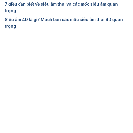
https://www.nhs.uk/pregnancy/your-pregnancy-
7 điều cần biết về siêu âm thai và các mốc siêu âm quan
care/20-week-scan/ Ngày truy cập 18/6/2024
trọng
Siêu âm 4D là gì? Mách bạn các mốc siêu âm thai 4D quan
22 Weeks 
trọng
Pregnant https://www.pregmed.org/pregnancy-
week-by-week/22-weeks-pregnant ngày truy cập 
17/01/2017
Đang tải....
Your Pregnancy Week by Week: Weeks 21-
25 https://www.webmd.com/baby/guide/your-
pregnancy-week-by-week-weeks-21-25#1 ngày 
truy cập 17/01/2017