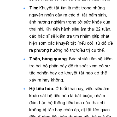
Tim:
Khuyết tật tim là một trong những
nguyên nhân gây ra các dị tật bẩm sinh,
ảnh hưởng nghiêm trọng tới sức khỏe của
thai nhi. Khi tiến hành siêu âm thai 22 tuần,
các bác sĩ sẽ kiểm tra tim nhằm giúp phát
hiện sớm các khuyết tật (nếu có), từ đó đề
ra phương hướng hỗ trợ/điều trị cụ thể.
Thận, bàng quang
:
Bác sĩ siêu âm sẽ kiểm
tra hai bộ phận này để rà soát xem có sự
tắc nghẽn hay có khuyết tật nào có thể
xảy ra hay không.
Hệ tiêu hóa
:
Ở tuổi thai này, việc siêu âm
khảo sát hệ tiêu hóa là bắt buộc, nhằm
đảm bảo hệ thống tiêu hóa của thai nhi
không bị tắc hay chèn ép, dị tật liên quan
đến đường tiêu hóa thường gây hệ quả đa