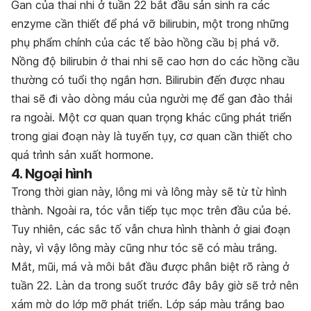
Gan của thai nhi ở tuần 22 bắt đầu sản sinh ra các
enzyme cần thiết để phá vỡ bilirubin, một trong những
phụ phẩm chính của các tế bào hồng cầu bị phá vỡ.
Nồng độ bilirubin ở thai nhi sẽ cao hơn do các hồng cầu
thường có tuổi thọ ngắn hơn. Bilirubin đến được nhau
thai sẽ đi vào dòng máu của người mẹ để gan đào thải
ra ngoài. Một cơ quan quan trọng khác
cũng phát triển
trong giai đoạn này là tuyến tụy, cơ quan cần thiết cho
quá trình sản xuất hormone.
4. Ngoại hình
Trong thời gian này, lông mi và lông mày sẽ từ từ hình
thành. Ngoài ra, tóc vẫn tiếp tục mọc trên đầu của bé.
Tuy nhiên, các sắc tố vẫn chưa hình thành ở giai đoạn
này, vì vậy lông mày cũng như tóc sẽ có màu trắng.
Mắt, mũi, má và môi bắt đầu được phân biệt rõ ràng ở
tuần 22. Làn da trong suốt trước đây bây giờ sẽ trở nên
xám mờ do lớp mỡ phát triển. Lớp sáp màu trắng bao