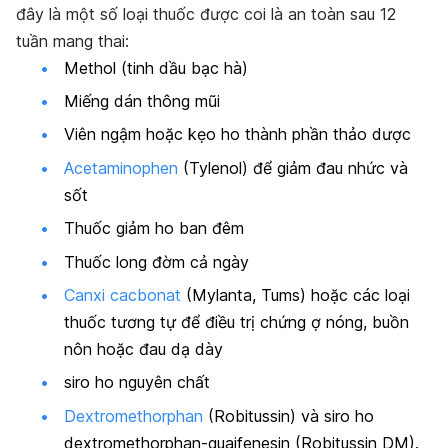
đây là một số loại thuốc được coi là an toàn sau 12
tuần mang thai:
Methol (tinh dầu bạc hà)
Miếng dán thông mũi
Viên ngậm hoặc kẹo ho thành phần thảo dược
Acetaminophen
(Tylenol) để giảm đau nhức và
sốt
Thuốc giảm ho ban đêm
Thuốc long đờm cả ngày
Canxi cacbonat
(Mylanta, Tums) hoặc các loại
thuốc tương tự để điều trị chứng ợ nóng, buồn
nôn hoặc đau dạ dày
siro ho nguyên chất
Dextromethorphan
(Robitussin) và siro ho
dextromethorphan-guaifenesin (Robitussin DM).