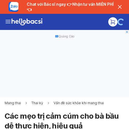
Chat với Bác sĩ ngay 👉 Nhận tư vấn MIỄN PHÍ
👈
Quảng Cáo
Mang thai
Thai kỳ
Vấn đề sức khỏe khi mang thai
Các mẹo trị cảm cúm cho bà bầu
dễ thực hiện, hiệu quả