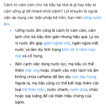
Cách trị cảm cúm cho bà bầu tại nhà là gì hay bầu bị
cảm uống gì để nhanh khỏi bệnh? Lời khuyên là ngoài
việc áp dụng các biện pháp kể trên, bạn nên
uống nước
ấm
.
Uống nước ấm cũng là cách trị cảm cúm, cảm
lạnh cho bà bầu đơn giản nhưng hiệu quả. Lý do
vì nước ấm giúp
giảm nghẹt mũi
, ngăn ngừa mất
nước và làm dịu tình trạng
khô rát ở niêm mạc
mũi
và cổ họng.
Bên cạnh việc dùng nước lọc, mẹ bầu có thể
thêm
mật ong
hoặc chanh vào một tách trà ấm
không chứa caffeine để làm dịu
cơn đau họng
.
Ngoài ra, mẹ bầu cũng có thể kết hợp thêm các
loại
trà thảo mộc
, nước chanh,
nước dừa
, cháo
hoặc súp loãng để cải thiện triệu chứng của
bệnh.