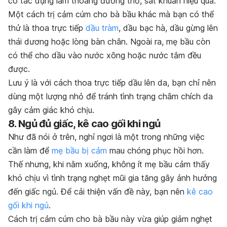
có tác dụng làm thoáng đường thở, sát khuẩn hiệu quả.
Một cách trị cảm cúm cho bà bầu khác mà bạn có thể
thử là thoa trực tiếp
dầu tràm
, dầu bạc hà, dầu gừng lên
thái dương hoặc lòng bàn chân. Ngoài ra, mẹ bầu còn
có thể cho dầu vào nước xông hoặc nước tắm đều
được.
Lưu ý là với cách thoa trực tiếp dầu lên da, bạn chỉ nên
dùng một lượng nhỏ để tránh tình trạng châm chích da
gây cảm giác khó chịu.
8. Ngủ đủ giấc, kê cao gối khi ngủ
Như đã nói ở trên, nghỉ ngơi là một trong những việc
cần làm để
mẹ bầu bị cảm
mau chóng phục hồi hơn.
Thế nhưng, khi nằm xuống, không ít mẹ bầu cảm thấy
khó chịu vì tình trạng nghẹt mũi gia tăng gây ảnh hưởng
đến giấc ngủ. Để cải thiện vấn đề này, bạn nên
kê cao
gối khi ngủ
.
Cách trị cảm cúm cho bà bầu này vừa giúp giảm nghẹt