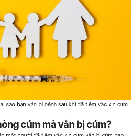
tại sao bạn vẫn bị bệnh sau khi đã tiêm vắc xin cúm
phòng cúm mà vẫn bị cúm?
ến một người đã tiêm vắc xin cúm vẫn bị cúm bao