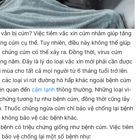
vẫn bị cúm? Việc tiêm vắc xin cúm nhằm giúp tăng
ng cúm cụ thể. Tuy nhiên, điều này không thể giúp
c chủng cúm có thể xảy ra. Đồng thời, virus cúm
àng năm. Đây là lý do loại vắc xin mới phải cần được
 mùa cho tất cả mọi người từ 6 tháng tuổi trở lên.
 các loại vi rút đường hô hấp khác ngoài bệnh cúm
iên quan đến
cảm lạnh
thông thường. Những loại vi-
u chứng tương tự như bệnh cúm, đồng thời cũng lây
m. Thuốc chủng ngừa cúm chỉ bảo vệ chống lại bệnh
, không bảo vệ các bệnh khác.
 bệnh có triệu chứng giống như bệnh cúm. Việc tiêm
bảo vệ chống lại một số bệnh như: