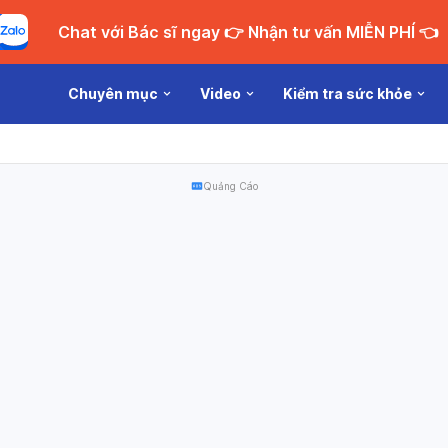
Chat với Bác sĩ ngay 👉 Nhận tư vấn MIỄN PHÍ 👈
Chuyên mục
Video
Kiểm tra sức khỏe
Quảng Cáo