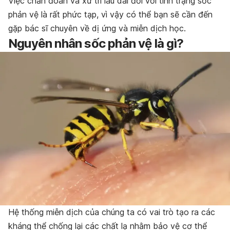
Việc chẩn đoán và xử trí lâu dài đối với tình trạng sốc
phản vệ là rất phức tạp, vì vậy có thể bạn sẽ cần đến
gặp bác sĩ chuyên về dị ứng và miễn dịch học.
Nguyên nhân sốc phản vệ là gì?
Hệ thống miễn dịch của chúng ta có vai trò tạo ra các
kháng thể chống lại các chất lạ nhằm bảo vệ cơ thể