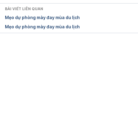
Anaphylaxis. 
BÀI VIẾT LIÊN QUAN
http://www.webmd.com/allergies/guide/anaphylaxis
Mẹo dự phòng mày đay mùa du lịch
. Truy cập ngày 9/7/2016.
Mẹo dự phòng mày đay mùa du lịch
Anaphylaxis https://www.aaaai.org/conditions-
treatments/allergies/anaphylaxis Ngày truy cập: 
15/02/2022
Đang tải....
Anaphylactic shock: mechanisms and treatment 
https://www.ncbi.nlm.nih.gov/pmc/articles/PMC134
2543/pdf/jaccidem00007-0005.pdf Ngày truy cập: 
15/02/2022
Anaphylaxis 
https://my.clevelandclinic.org/health/diseases/8619
-anaphylaxis Ngày truy cập: 15/02/2022