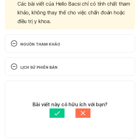
Các bài viết của Hello Bacsi chỉ có tính chất tham
khảo, không thay thế cho việc chẩn đoán hoặc
điều trị y khoa.
NGUỒN THAM KHẢO
Anaphylactic. http://www.webmd.com/first-
aid/severe-allergic-reaction-anaphy-lactic-
LỊCH SỬ PHIÊN BẢN
shock.Truy cập ngày 9/7/2016.
Phiên bản hiện tại
Anaphylactic. https://www.mayoclinic.org/diseases-
conditions/anaphylaxis/symptoms-causes/syc-
03/08/2023
20351468 Truy cập ngày 9/7/2016.
Tác giả: 
Lan Quan
Bài viết này có hữu ích với bạn?
Tham vấn y khoa: 
Tiến sĩ - Bác sĩ - Giảng viên 
Anaphylactic. http://www.healthline.com/health-
Nguyễn Bùi Bình
Cập nhật bởi: 
Lan Quan
slideshow/anaphylaxis-shock-causes-
symptoms. Truy cập ngày 9/7/2016.