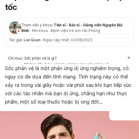
tốc
Tham vấn y khoa:
Tiến sĩ - Bác sĩ - Giảng viên Nguyễn Bùi
Bình
·
Nhi khoa
·
Bệnh viện trẻ em Hải Phòng
Tác giả:
Lan Quan
·
Ngày cập nhật: 03/08/2023
Chỉ mục:
Sốc phản vệ là gì?
Những dấu hiệu và triệu chứng của sốc phản vệ
Sốc phản vệ là một phản ứng dị ứng nghiêm trọng, có
Nguyên nhân sốc phản vệ là gì?
nguy cơ đe dọa đến tính mạng. Tình trạng này có thể
Chẩn đoán và điều trị
Phòng ngừa nguy cơ sốc phản vệ như thế nào?
xảy ra trong vài giây hoặc vài phút sau khi bạn tiếp xúc
với các tác nhân mà bạn dị ứng, chẳng hạn như thực
phẩm, một số loại thuốc hoặc bị ong đốt…