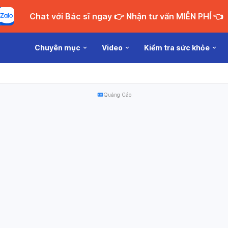
Chat với Bác sĩ ngay 👉 Nhận tư vấn MIỄN PHÍ 👈
Chuyên mục
Video
Kiểm tra sức khỏe
Quảng Cáo