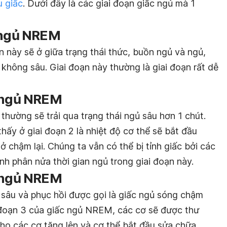
 giấc
. Dưới đây là các giai đoạn giấc ngủ mà 1
c ngủ NREM
 này sẽ ở giữa trạng thái thức, buồn ngủ và ngủ,
không sâu. Giai đoạn này thường là giai đoạn rất dễ
c ngủ NREM
thường sẽ trải qua trạng thái ngủ sâu hơn 1 chút.
hấy ở giai đoạn 2 là nhiệt độ cơ thể sẽ bắt đầu
ở chậm lại. Chúng ta vẫn có thể bị tỉnh giấc bởi các
h phân nửa thời gian ngủ trong giai đoạn này.
c ngủ NREM
ủ sâu và phục hồi được gọi là giấc ngủ sóng chậm
i đoạn 3 của giấc ngủ NREM, các cơ sẽ được thư
ho các cơ tăng lên và cơ thể bắt đầu sửa chữa,