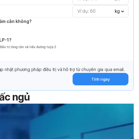
kg
giảm cân không?
GLP-1?
ều trị tăng cần và tiểu đường tuýp 2.
p nhật phương pháp điều trị và hỗ trợ từ chuyên gia qua email.
Tính ngay
iấc ngủ