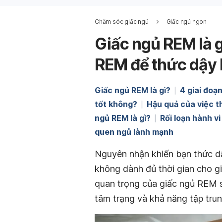
Chăm sóc giấc ngủ
Giấc ngủ ngon
Giấc ngủ REM là g
REM để thức dậy
Giấc ngủ REM là gì?
4 giai đoạ
tốt không?
Hậu quả của việc t
ngủ REM là gì?
Rối loạn hành v
quen ngủ lành mạnh
Nguyên nhận khiến bạn thức dậ
không dành đủ thời gian cho g
quan trọng của giấc ngủ REM sẽ
tâm trạng và khả năng tập trun