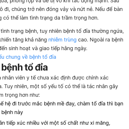
ứa, phồng rộp và dễ bị vỡ khi tác động mạnh. Sau
ô đi, chúng trở nên đóng vảy và nứt nẻ. Nếu để bàn
 có thể làm tình trạng da trầm trọng hơn.
tình trạng bệnh, tuy nhiên bệnh tổ đỉa thường ngứa,
 khiến tăng khả năng
nhiễm trùng
cao. Ngoài ra bệnh
ến sinh hoạt và giao tiếp hằng ngày.
ểu chung về bệnh tổ đỉa
 bệnh tổ đỉa
à nhân viên y tế chưa xác định được chính xác
. Tuy nhiên, một số yếu tố có thể là tác nhân gây
ầm trọng hơn như:
ế hệ đi trước mắc bệnh mề đay, chàm tổ đỉa thì bạn
 bệnh này
ân tiếp xúc nhiều với một số chất như xi măng,