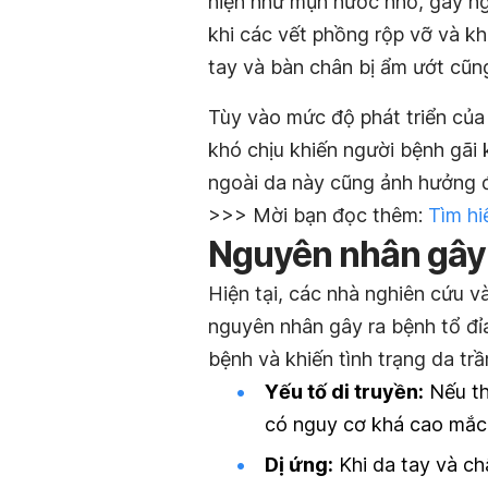
hiện như mụn nước nhỏ, gây ng
khi các vết phồng rộp vỡ và kh
tay và bàn chân bị ẩm ướt cũng
Tùy vào mức độ phát triển của 
khó chịu khiến người bệnh gãi
ngoài da này cũng ảnh hưởng đ
>>> Mời bạn đọc thêm:
Tìm hi
Nguyên nhân gây
Hiện tại, các nhà nghiên cứu v
nguyên nhân gây ra bệnh tổ đỉa
bệnh và khiến tình trạng da tr
Yếu tố di truyền:
Nếu th
có nguy cơ khá cao mắc
Dị ứng:
Khi da tay và ch