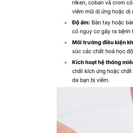
niken, coban và crom có
viêm mũi dị ứng hoặc dị
Độ ẩm:
Bàn tay hoặc bàn
có nguy cơ gây ra bệnh 
Môi trường điều kiện k
xúc các chất hoá học độ
Kích hoạt hệ thống miễ
chất kích ứng hoặc chất
da bạn bị viêm.