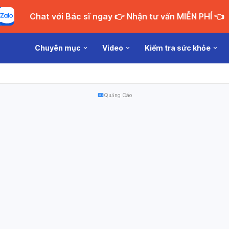
Chat với Bác sĩ ngay 👉 Nhận tư vấn MIỄN PHÍ 👈
Chuyên mục
Video
Kiểm tra sức khỏe
Quảng Cáo