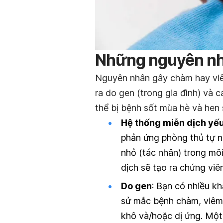
Những nguyên nhâ
Nguyên nhân gây chàm hay viê
ra do gen (trong gia đình) và 
thể bị bệnh sốt mùa hè và hen 
Hệ thống miễn dịch yế
phản ứng phòng thủ tự nh
nhỏ (tác nhân) trong mô
dịch sẽ tạo ra chứng viê
Do gen
: Bạn có nhiều k
sử mắc bệnh chàm, viêm 
khô và/hoặc dị ứng. Một 