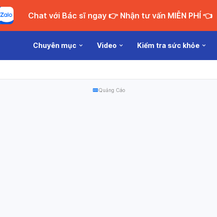
Chat với Bác sĩ ngay 👉 Nhận tư vấn MIỄN PHÍ 👈
Chuyên mục
Video
Kiểm tra sức khỏe
Quảng Cáo