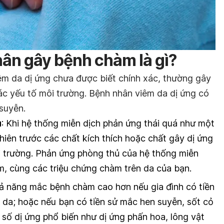
n gây bệnh chàm là gì?
m da dị ứng chưa được biết chính xác, thường gây
các yếu tố môi trường. Bệnh nhân viêm da dị ứng có
suyễn.
u
: Khi hệ thống miễn dịch phản ứng thái quá như một
iên trước các chất kích thích hoặc chất gây dị ứng
i trường. Phản ứng phòng thủ của hệ thống miễn
m, cùng các triệu chứng chàm trên da của bạn.
hả năng mắc bệnh chàm cao hơn nếu gia đình có tiền
da; hoặc nếu bạn có tiền sử mắc hen suyễn, sốt cỏ
số dị ứng phổ biến như dị ứng phấn hoa, lông vật