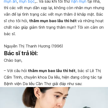
mụn ẩn
,
mụn bọc
,.. Và sau khi tôi thử
nặn mụn
tại nhà,
thì các vết mụn dần xẹp lại, không còn nhân mụn nhưng
vẫn để lại tình trạng các vết mụn thâm ở khắp mặt. Bác
sĩ cho tôi hỏi,
thâm mụn bao lâu thì hết
và những hoạt
chất nào giúp giảm tình trạng thâm mụn? Tôi xin cảm ơn
bác sĩ.
Nguyễn Thị Thanh Hương (1996)
Bác sĩ trả lời:
Chào bạn,
– Với câu hỏi
thâm mụn bao lâu thì hết
, bác sĩ Lê Thị
Cẩm Trinh, chuyên khoa Da liễu, hiện đang công tác tại
Bệnh viện Da liễu Cần Thơ giải đáp như sau: