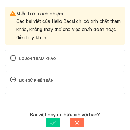
Miễn trừ trách nhiệm
Các bài viết của Hello Bacsi chỉ có tính chất tham
khảo, không thay thế cho việc chẩn đoán hoặc
điều trị y khoa.
NGUỒN THAM KHẢO
9 things to try when acne won’t clear 
https://www.aad.org/public/diseases/acne/diy/won
LỊCH SỬ PHIÊN BẢN
t-clear
 Ngày truy cập: 15/1/2022
Phiên bản hiện tại
Vết thâm bao lâu thì hết? Có tự hết hay không? 
https://thanhkhetay.danang.gov.vn/question/vet-
10/02/2022
mun-tham-bao-lau-thi-het-co-tu-het-hay-khong
Tác giả: 
Vy Nguyễn
Bài viết này có hữu ích với bạn?
Ngày truy cập: 15/1/2022
Tham vấn y khoa: 
Thạc sĩ - Bác sĩ Lê Thị Cẩm Trinh
Cập nhật bởi: 
Trương Phương Đài