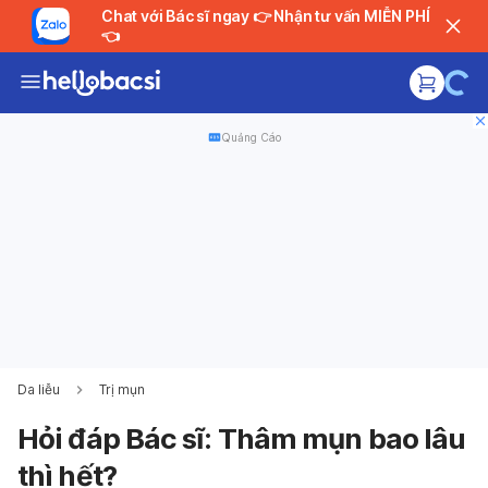
Chat với Bác sĩ ngay 👉 Nhận tư vấn MIỄN PHÍ
👈
Quảng Cáo
Da liễu
Trị mụn
Hỏi đáp Bác sĩ: Thâm mụn bao lâu
thì hết?