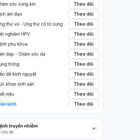
hăm sóc vùng kín
Theo dõi
ịch âm đạo
Theo dõi
ng thư vú - Ung thư cổ tử cung
Theo dõi
ét nghiệm HPV
Theo dõi
ệnh phụ khoa
Theo dõi
àm đẹp - Chăm sóc da
Theo dõi
ụng trứng
Theo dõi
ấn đề kinh nguyệt
Theo dõi
ức khỏe sinh sản
Theo dõi
iết niệu
Theo dõi
ãn kinh
Theo dõi
ệnh truyền nhiễm
3
chủ đề