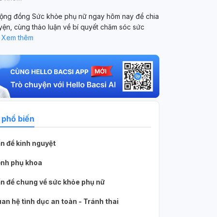
ộng đồng Sức khỏe phụ nữ ngay hôm nay để chia
yện, cùng thảo luận về bí quyết chăm sóc sức
.
Xem thêm
Người dùng ẩn danh
1 tháng trước
 phổ biến
Tôi năm nay 55tuoi mãn kinh hơn 1 năm cách
y 48 tuổi, bị
Tôi năm nay 55tuoi mãn kinh hơn 1 năm
n đề kinh nguyệt
. Đi khám tại
cách đây 1 tuần có ngứa âm đạo và giao
 u xơ tử cung
hổp rùi ra máu it 2 ngày sau ra máu ngiều
nh phụ khoa
 Bác sĩ cho
như có kinh. Như vậy có nguy hiểm ko
1
ên/ngày, uống
thưa Bác Sĩ
n đề chung về sức khỏe phụ nữ
tầm 15 ngày.
thì ra kinh,
an hệ tình dục an toàn - Tránh thai
 với lúc trước.