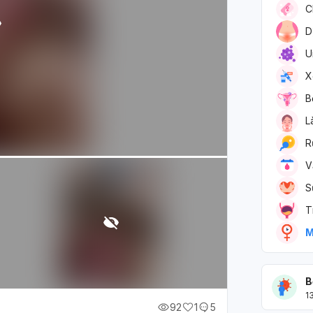
C
D
U
X
B
L
R
V
S
T
M
B
1
92
1
5