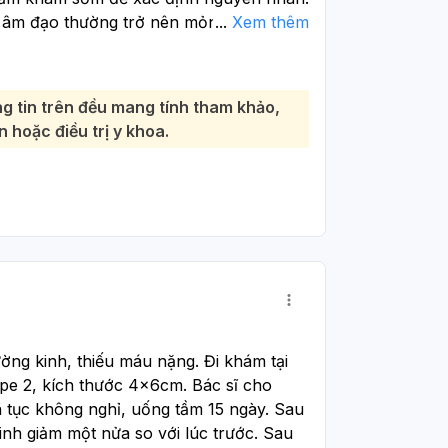
c âm đạo thường trở nên mỏng, khô và
...
Xem thêm
tình trạng thiểu dưỡng âm đạo). Điều này
g, trầy xước và chảy máu, đặc biệt là
a âm đạo bạn gặp phải cũng có thể liên
g tin trên đều mang tính tham khảo,
ặc viêm nhiễm. Tuy nhiên, ra máu sau
 hoặc điều trị y khoa.
ủa các vấn đề khác như polyp tử cung
ường hợp hiếm gặp hơn là các bệnh lý
 cung hoặc ung thư tử cung. Vì vậy,
hụ khoa càng sớm càng tốt để bác sĩ
 xét nghiệm cần thiết như siêu âm, soi
n, để chẩn đoán chính xác nguyên nhân
phù hợp. Đừng chủ quan với tình trạng
ng kinh, thiếu máu nặng. Đi khám tại 
e 2, kích thước 4x6cm. Bác sĩ cho 
 tục không nghỉ, uống tầm 15 ngày. Sau 
nh giảm một nửa so với lúc trước. Sau 