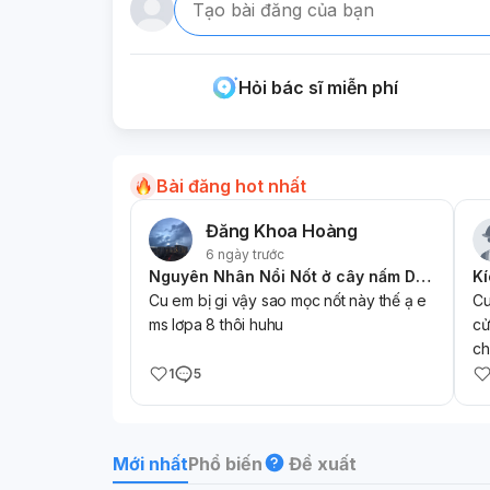
Tạo bài đăng của bạn
Hỏi bác sĩ miễn phí
Bài đăng hot nhất
Đăng Khoa Hoàng
6 ngày trước
Nguyên Nhân Nổi Nốt ở cây nấm Da Ở Học Sinh Lớp 8
Cu em bị gi vậy sao mọc nốt này thế ạ e
Cu
ms lơpa 8 thôi huhu
cử
ch
1
5
Mới nhất
Phổ biến
Đề xuất