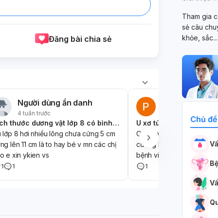
Tham gia c
sẻ câu chu
khỏe, sắc
..
Đăng bài chia sẻ
Người dùng ẩn danh
Phương Lê
4 tuần trước
1 tháng trước
Chủ đề
Kích thước dương vật lớp 8 có bình thường không
U xơ tử cung
 lớp 8 hơi nhiều lông chưa cửng 5 cm
Chào bác sĩ, mẹ em năm na
Vấ
ng lên 11 cm là to hay bé v mn các chị
cường kinh, thiếu máu nặng
o e xin ykien vs
bệnh viện được chẩn đoán
Bệ
type 2, kích thước 4x6cm.
1
1
1
uống orgametril 5mg 2 vi
Vấ
liên tục không nghỉ, uống 
Sau đó mẹ em ngừng thuốc 
Qu
lượng kinh giảm một nửa so