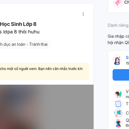
Sau khi sạch kinh, mẹ đi kh
Ch
được bác sĩ kê thuốc cũ,
ứng thuốc tốt thì uống liên
mãn kinh. Mẹ em uống liên
Học Sinh Lớp 8
Dành riêng
thấy có kinh, mẹ em rất lo
s lơpa 8 thôi huhu
hỏi, nếu uống liên tục như
Gia nhập 
hưởng nhiều đến nội tiết,
hội nhận Q
h dục an toàn - Tránh thai
thận không ạ. Em xin chân
S
1
 cho một số người xem. Bạn nên cân nhắc trước khi
V
n
T
C
Q
t