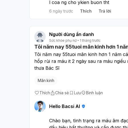
l coa ng cho ykien buon tht
6 ngày trước
Thích
Trả lời
Người dùng ẩn danh
Sức khỏe phụ nữ
1 tháng trước
Tôi năm nay 55tuoi mãn kinh hơn 1 n
Tôi năm nay 55tuoi mãn kinh hơn 1 năm cá
hổp rùi ra máu it 2 ngày sau ra máu ngiều
thưa Bác Sĩ
Mãn kinh
Thích
Chia sẻ
Lưu
Bình luận
Hello Bacsi AI
Chào bạn, tình trạng ra máu âm đạo
dấu hiệu bất thường và cần được t