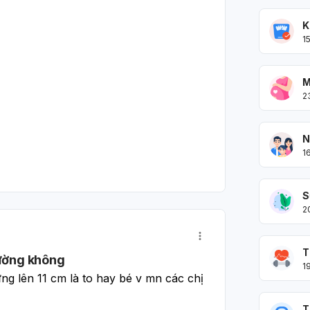
K
1
M
2
N
1
S
2
T
hường không
1
g lên 11 cm là to hay bé v mn các chị 
T