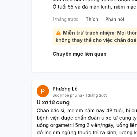
Ở tuổi 55 và đã mãn kinh, niêm mạ
kém đàn hồi do thiếu hụt estrogen (
1 tháng trước
Thích
Phản hồi
có thể khiến âm đạo dễ bị tổn thươn
sau quan hệ tình dục. Cảm giác ngứ
Miễn trừ trách nhiệm:
Mọi thôn
quan đến tình trạng khô âm đạo ho
không thay thế cho việc chẩn đoán
mãn kinh cũng có thể là dấu hiệu c
hoặc âm đạo, hoặc trong một số tr
Chuyên mục liên quan
nghiêm trọng hơn như ung thư cổ tử
bạn nên đi khám chuyên khoa sản p
có thể thăm khám trực tiếp, làm các
cổ tử cung, hoặc sinh thiết nếu cầ
gây chảy máu và có hướng điều trị 
Phương Lê
này bạn nhé.
Sức khỏe phụ nữ
1 tháng trước
U xơ tử cung
Chào bác sĩ, mẹ em năm nay 48 tuổi, bị cườ
bệnh viện được chẩn đoán u xơ tử cung typ
uống orgametril 5mg 2 viên/ngày, uống liên
đó mẹ em ngừng thuốc thì ra kinh, lượng ki