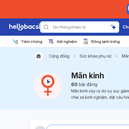
Ch
Tìm Phòng Khám Gần Đây
Tiêm chủng
Xét nghiệm
Đông lạnh trứng
Cộng đồng
Sức khỏe phụ nữ
Mãn
Mãn kinh
60
bài đăng
Mãn kinh xảy ra do sự suy giả
chia sẻ kinh nghiệm, đặt câu h