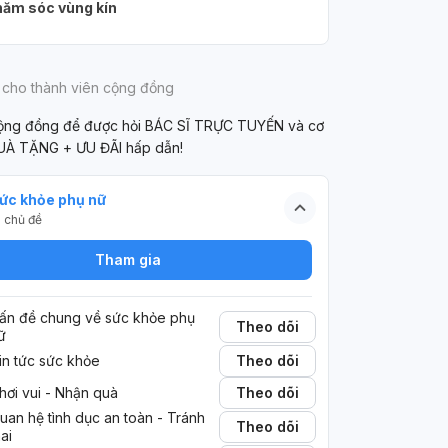
ám thì tiếp tục
ăm sóc vùng kín
 bảo nếu đáp
 tục đến khi
 tục thì không
 cho thành viên cộng đồng
 lắng. Cho em
 vậy có bị ảnh
cộng đồng để được hỏi BÁC SĨ TRỰC TUYẾN và cơ
 chức năng gan
UÀ TẶNG + ƯU ĐÃI hấp dẫn!
 thành cảm ơn.
ức khỏe phụ nữ
5
chủ đề
Tham gia
ấn đề chung về sức khỏe phụ 
Theo dõi
ữ
in tức sức khỏe
Theo dõi
hơi vui - Nhận quà
Theo dõi
uan hệ tình dục an toàn - Tránh 
Theo dõi
hai