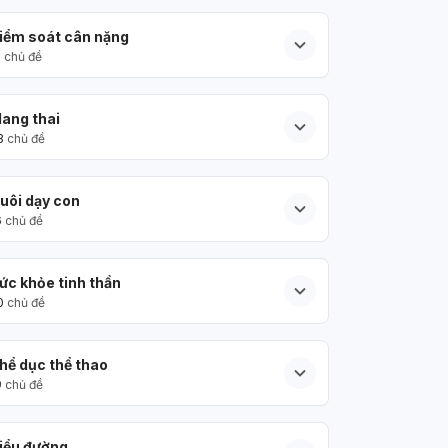
iểm soát cân nặng
5
chủ đề
ang thai
3
chủ đề
uôi dạy con
6
chủ đề
ức khỏe tinh thần
0
chủ đề
hể dục thể thao
9
chủ đề
iểu đường