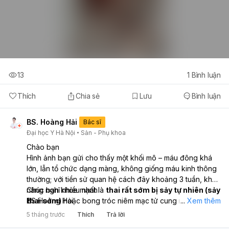
13
1
Bình luận
Thích
Chia sẻ
Lưu
Bình luận
BS. Hoàng Hải
Bác sĩ
Đại học Y Hà Nội
Sản - Phụ khoa
Chào bạn
Hình ảnh bạn gửi cho thấy một khối mô – máu đông khá
lớn, lẫn tổ chức dạng màng, không giống máu kinh thông
thường; với tiền sử quan hệ cách đây khoảng 3 tuần, khả
năng nghĩ nhiều nhất là
Chúc bạn khỏe mạnh
thai rất sớm bị sảy tự nhiên (sảy
thai sớm)
BS Hoàng Hải
hoặc bong tróc niêm mạc tử cung nhiều tạo
...
Xem thêm
khối máu đông lớn, hai tình huống này có thể nhìn tương
5 tháng trước
Thích
Trả lời
tự nhau nếu chưa xét nghiệm. Nếu trước đó bạn chưa thử