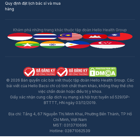
Quy định đặt lịch bác sĩ và mua
hàng
Khám phá những trang khác thuộc tập đoàn Hello Health Group
© 2026 Bản quyền các bài viết thuộc tập đoàn Hello Health Group. Các
bài viết của Hello Bacsi chỉ có tính chất tham khảo, không thay thế cho
việc chẩn đoán hoặc điều trị y khoa.
Giấy xác nhận cung cấp dịch vụ mạng xã hội trực tuyến số 529/GP-
BTTTT, HN ngày 03/12/2019.
Địa chỉ: Tầng 4, 67 Nguyễn Thị Minh Khai, Phường Bến Thành, TP Hồ
Quảng Cáo
Chí Minh, Việt Nam
MST: 0313710696
Hotline: 02871062539