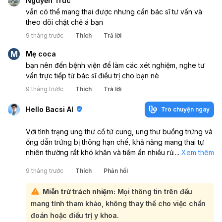
Nguyễn Trúc
vẫn có thể mang thai được nhưng cần bác sĩ tư vấn và
theo dõi chặt chẽ á bạn
9 tháng trước
Thích
Trả lời
M
Mẹ coca
bạn nên đến bệnh viện để làm các xét nghiệm, nghe tư
vấn trực tiếp từ bác sĩ điều trị cho bạn nè
9 tháng trước
Thích
Trả lời
Hello Bacsi AI
Trò chuyện ngay
Với tình trạng ung thư cổ tử cung, ung thư buồng trứng và
ống dẫn trứng bị thông hạn chế, khả năng mang thai tự
nhiên thường rất khó khăn và tiềm ẩn nhiều rủi ro. Bạn cần
...
Xem thêm
thăm khám chuyên sâu với bác sĩ chuyên khoa ung bướu
9 tháng trước
Thích
Phản hồi
và sản phụ khoa để được đánh giá cụ thể về tình trạng
bệnh và khả năng mang thai:
Miễn trừ trách nhiệm:
Mọi thông tin trên đều
Đối với ung thư cổ tử cung và ung thư buồng trứng, việc
mang tính tham khảo, không thay thế cho việc chẩn
điều trị ung thư (phẫu thuật, hóa trị, xạ trị) thường ảnh
hưởng nghiêm trọng đến khả năng sinh sản, thậm chí có
đoán hoặc điều trị y khoa.