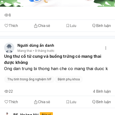
8
Thích
Chia sẻ
Lưu
Bình luận
Người dùng ẩn danh
Mang thai
9 tháng trước
Ung thư cổ tử cung và buồng trứng có mang thai
được không
Ong dan trung bi thong han che co mang thai duoc k
Thụ tinh trong ống nghiệm IVF
Bệnh phụ khoa
22
4
Bình luận
Thích
Chia sẻ
Lưu
Bình luận
BS. Hoàng Hải
Bác sĩ