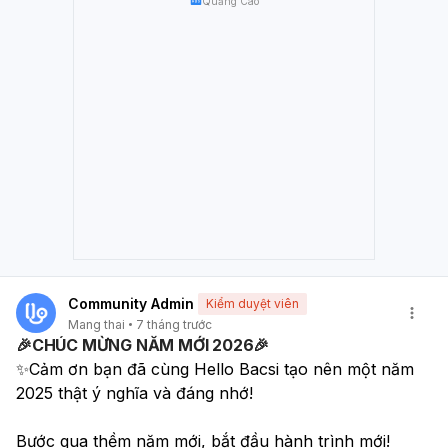
Quảng Cáo
chẩn đoán khác phù hợp với tình trạng của bạn để tìm ra
nguyên nhân chính xác và đưa ra hướng điều trị thích
hợp. Việc chẩn đoán đúng nguyên nhân là rất quan trọng
để có thể điều trị hiệu quả và hỗ trợ quá trình mang thai
của bạn.
Community Admin
Kiểm duyệt viên
Mang thai
7 tháng trước
🎉CHÚC MỪNG NĂM MỚI 2026🎉
✨Cảm ơn bạn đã cùng Hello Bacsi tạo nên một năm 
2025 thật ý nghĩa và đáng nhớ!
Bước qua thềm năm mới, bắt đầu hành trình mới! 