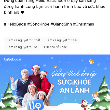
Đừng quên rằng Hello Bacsi luôn ở đây sẵn sàng 
đồng hành cùng bạn trên hành trình bảo vệ sức khỏe 
bình an! ❤️
#HelloBacsi #SốngKhỏe #GiángSinh #Christmas
Tam cá nguyệt thứ nhất
Tam cá nguyệt thứ hai
Tam cá nguyệt thứ ba
+
20 chủ đề khác