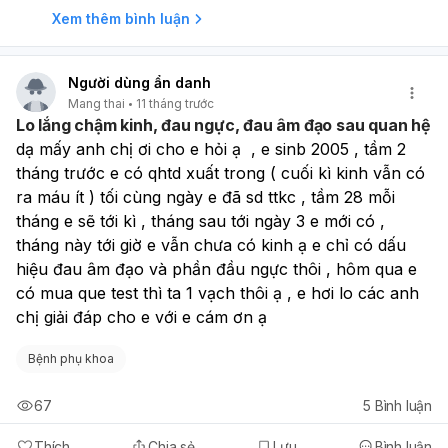
Xem thêm bình luận
Người dùng ẩn danh
Mang thai
11 tháng trước
Lo lắng chậm kinh, đau ngực, đau âm đạo sau quan hệ
dạ mấy anh chị ơi cho e hỏi ạ  , e sinb 2005 , tầm 2 
tháng trước e có qhtd xuất trong ( cuối kì kinh vẫn có 
ra máu ít ) tối cùng ngày e đã sd ttkc , tầm 28 mỗi 
tháng e sẽ tới kì , tháng sau tới ngày 3 e mới có , 
tháng này tới giờ e vẫn chưa có kinh ạ e chỉ có dấu 
hiệu đau âm đạo và phần đầu ngực thôi , hôm qua e 
có mua que test thì ta 1 vạch thôi ạ , e hơi lo các anh 
chị giải đáp cho e với e cám ơn ạ
Bệnh phụ khoa
67
5
Bình luận
Thích
Chia sẻ
Lưu
Bình luận