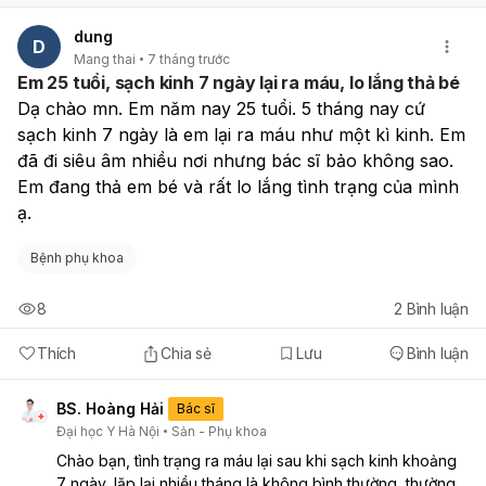
thai, nên làm ngay test β-hCG máu để xác định còn hay
đã hết thai; đồng thời theo dõi tình trạng ra máu, nếu ra
dung
D
nhiều (ướt ≥2 băng dày/giờ), đau bụng tăng dần, choáng,
Mang thai
7 tháng trước
sốt thì cần đi cấp cứu. Trường hợp hiện tại máu giảm dần,
Em 25 tuổi, sạch kinh 7 ngày lại ra máu, lo lắng thả bé
không đau nhiều, cơ thể ổn định thì vẫn nên đi khám phụ
Dạ chào mn. Em năm nay 25 tuổi. 5 tháng nay cứ 
khoa và siêu âm để kiểm tra buồng tử cung còn sót tổ
sạch kinh 7 ngày là em lại ra máu như một kì kinh. Em 
chức hay không.
đã đi siêu âm nhiều nơi nhưng bác sĩ bảo không sao. 
Em đang thả em bé và rất lo lắng tình trạng của mình 
ạ. 
Bệnh phụ khoa
8
2
Bình luận
Thích
Chia sẻ
Lưu
Bình luận
BS. Hoàng Hải
Bác sĩ
Đại học Y Hà Nội
Sản - Phụ khoa
Chào bạn, tình trạng ra máu lại sau khi sạch kinh khoảng
7 ngày, lặp lại nhiều tháng là không bình thường, thường