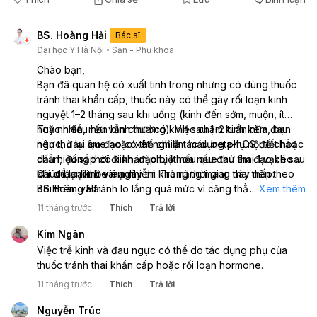
BS. Hoàng Hải
Bác sĩ
Đại học Y Hà Nội
Sản - Phụ khoa
Chào bạn,
Bạn đã quan hệ có xuất tinh trong nhưng có dùng thuốc
tránh thai khẩn cấp, thuốc này có thể gây rối loạn kinh
nguyệt 1–2 tháng sau khi uống (kinh đến sớm, muộn, ít
hoặc nhiều hơn bình thường). Việc chậm kinh kèm đau
Tuy nhiên, nếu vẫn chưa có kinh sau 1–2 tuần nữa, bạn
ngực, đau âm đạo có thể chỉ là tác dụng phụ nội tiết hoặc
nên thử lại que hoặc xét nghiệm máu beta-hCG để chắc
dấu hiệu sắp có kinh, đặc biệt nếu que thử thai 1 vạch sau
chắn, đồng thời đi khám phụ khoa nếu đau âm đạo kéo
khi chậm kinh vài ngày thì khả năng mang thai thấp.
dài để loại trừ viêm nhiễm. Trong thời gian này nên theo
Chúc bạn khỏe mạnh
dõi thêm và tránh lo lắng quá mức vì căng thẳng cũng có
BS Hoàng Hải
...
Xem thêm
thể làm trễ kinh bạn nhé.
11 tháng trước
Thích
Trả lời
Kim Ngân
Việc trễ kinh và đau ngực có thể do tác dụng phụ của
thuốc tránh thai khẩn cấp hoặc rối loạn hormone.
11 tháng trước
Thích
Trả lời
Nguyễn Trúc