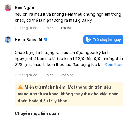
Kim Ngân
nếu chỉ ra máu ít và không kèm triệu chứng nghiêm trọng
khác, có thể là hiện tượng ra máu giữa kỳ
11 tháng trước
Thích
Trả lời
Hello Bacsi AI
Trò chuyện ngay
Chào bạn, Tình trạng ra máu âm đạo ngoài kỳ kinh
nguyệt như bạn mô tả (có kinh từ 2/8 đến 8/8, nhưng đến
21/8 lại ra máu ít, kèm theo lúc đau bụng lúc không) là
...
Xem thêm
một dấu hiệu bất thường:
11 tháng trước
Thích
Phản hồi
Có nhiều nguyên nhân có thể gây ra hiện tượng này như
mất cân bằng hormone, polyp tử cung, u xơ tử cung,
Miễn trừ trách nhiệm:
Mọi thông tin trên đều
hoặc các vấn đề khác liên quan đến sức khỏe phụ khoa.
mang tính tham khảo, không thay thế cho việc chẩn
Để xác định chính xác nguyên nhân và có hướng xử lý
phù hợp, bạn nên đến khám tại chuyên khoa Sản Phụ
đoán hoặc điều trị y khoa.
khoa. Bác sĩ sẽ thăm khám và có thể yêu cầu làm thêm
các xét nghiệm cần thiết để chẩn đoán.
Chuyên mục liên quan