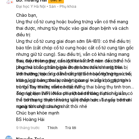
Đại học Y Hà Nội
Sản - Phụ khoa
Chào bạn,
Ung thư cổ tử cung hoặc buồng trứng vẫn có thể mang
thai được, nhưng tùy thuộc vào giai đoạn bệnh và cách
điều trị:
Ung thư cổ tử cung giai đoạn sớm (IA–IB1): có thể điều trị
bảo tồn (cắt chóp cổ tử cung hoặc cắt cổ tử cung tận gốc
nhưng giữ tử cung). Sau điều trị, vẫn có khả năng mang
thai, tuy nhiên nguy cơ sảy thai và sinh non cao hơn.
Sau điều trị ung thư, cần đợi ít nhất 1–2 năm để cơ thể hồi
Ung thư buồng trứng giai đoạn sớm: nếu chỉ một bên bị
phục và chắc chắn bệnh ổn định trước khi mang thai.
ảnh hưởng, bác sĩ có thể cắt một bên buồng trứng và vòi
Với trường hợp ống dẫn trứng bị tắc hoặc thông hạn chế,
trứng, giữ bên còn lại cùng tử cung → vẫn rụng trứng và
khả năng mang thai tự nhiên giảm vì trứng khó gặp tinh
có thể thụ thai tự nhiên hoặc IVF.
trùng. Tuy nhiên, vẫn có thể mang thai bằng thụ tinh trong
ống nghiệm (IVF). Nếu chỉ một bên thông hạn chế, vẫn có
Tóm lại, bạn nên khám phụ khoa để bác sĩ đánh giá cụ
thể có thai tự nhiên nhưng tỷ lệ thấp hơn và nguy cơ thai
thể tình trạng thực tế và tư vấn chính xác. Tư vấn trên chỉ
ngoài tử cung cao hơn.
mang tính chất chung nhất thôi nhé
Chúc bạn khỏe mạnh
BS Hoàng Hải
9 tháng trước
Thích
Trả lời