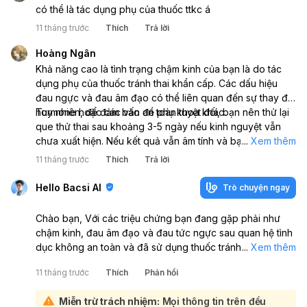
có thể là tác dụng phụ của thuốc ttkc á
11 tháng trước
Thích
Trả lời
Hoàng Ngân
Khả năng cao là tình trạng chậm kinh của bạn là do tác
dụng phụ của thuốc tránh thai khẩn cấp. Các dấu hiệu
đau ngực và đau âm đạo có thể liên quan đến sự thay đổi
hormone hoặc các vấn đề phụ khoa khác.
Tuy nhiên, để đảm bảo an toàn tuyệt đối, bạn nên thử lại
que thử thai sau khoảng 3-5 ngày nếu kinh nguyệt vẫn
chưa xuất hiện. Nếu kết quả vẫn âm tính và bạn vẫn lo
...
Xem thêm
lắng hoặc các triệu chứng bất thường kéo dài, bạn nên
11 tháng trước
Thích
Trả lời
đến gặp bác sĩ phụ khoa để được thăm khám và tư vấn
cụ thể.
Hello Bacsi AI
Trò chuyện ngay
Chào bạn, Với các triệu chứng bạn đang gặp phải như
chậm kinh, đau âm đạo và đau tức ngực sau quan hệ tình
dục không an toàn và đã sử dụng thuốc tránh thai khẩn
...
Xem thêm
cấp, bạn nên đi khám bác sĩ chuyên khoa Sản phụ khoa
11 tháng trước
Thích
Phản hồi
càng sớm càng tốt để được chẩn đoán chính xác và có
hướng xử lý phù hợp:
Miễn trừ trách nhiệm:
Mọi thông tin trên đều
Việc quan hệ tình dục xuất tinh trong, dù đã dùng thuốc