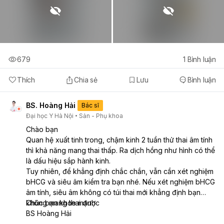
679
1
Bình luận
Thích
Chia sẻ
Lưu
Bình luận
BS. Hoàng Hải
Bác sĩ
Đại học Y Hà Nội
Sản - Phụ khoa
Chào bạn
Quan hệ xuất tinh trong, chậm kinh 2 tuần thử thai âm tính
thì khả năng mang thai thấp. Ra dịch hồng như hình có thể
là dấu hiệu sắp hành kinh.
Tuy nhiên, để khẳng định chắc chắn, vẫn cần xét nghiệm
bHCG và siêu âm kiểm tra bạn nhé. Nếu xét nghiệm bHCG
âm tính, siêu âm không có túi thai mới khẳng định bạn
không mang thai được
Chúc bạn khỏe mạnh
BS Hoàng Hải