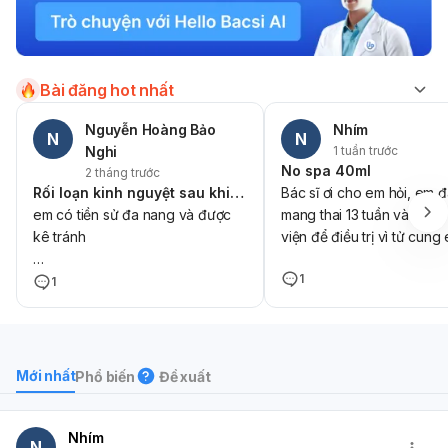
Bài đăng hot nhất
Nguyễn Hoàng Bảo
Nhím
N
N
1 tuần trước
Nghi
No spa 40ml
2 tháng trước
Rối loạn kinh nguyệt sau khi ngừng thuốc tránh thai và uống thuốc khẩn cấp
Bác sĩ ơi cho em hỏi, em 
em có tiền sử đa nang và được
mang thai 13 tuần và đan
kê tránh
viện để điều trị vì tử cung
co bóp mãi, ban đầu thì b
1
thai hăng ngày được gần 1 năm
em sử dụng thuốc và tiêm
1
sau đó
mông thuốc chống nôn th
không đau và bình thường
ngưng thuốc và đều đc 3,4
tuần thì em siêu âm lại vẫ
tháng, em
gò nên bv đã dừng tiêm 
Mới nhất
Phổ biến
Đề xuất
nôn vào mông mà thay và
ngưng lúc 12/2025 và đều đến
tiêm No spa 40ml vào môn
5/2/2025,
tại em tiêm được 2 ngày 
Nhím
N