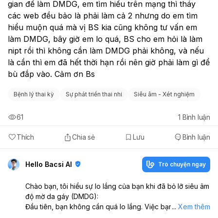
gian để làm DMDG, em tìm hiểu trên mạng thì tháy 
các web đều bảo là phải làm cả 2 nhưng do em tìm 
hiểu muộn quá mà vị BS kia cũng không tư vấn em 
làm DMDG, bây giờ em lo quá, BS cho em hỏi là làm 
nipt rồi thì không cần làm DMDG phải không, và nếu 
là cần thì em đã hết thời hạn rồi nên giờ phải làm gì để 
bù đắp vào. Cảm ơn Bs
Bệnh lý thai kỳ
Sự phát triển thai nhi
Siêu âm - Xét nghiệm
61
1
Bình luận
Thích
Chia sẻ
Lưu
Bình luận
Hello Bacsi AI
Trò chuyện ngay
Chào bạn, tôi hiểu sự lo lắng của bạn khi đã bỏ lỡ siêu âm
độ mờ da gáy (DMDG):
Đầu tiên, bạn không cần quá lo lắng. Việc bạn đã thực
...
Xem thêm
hiện xét nghiệm NIPT và có kết quả bình thường ở tuần