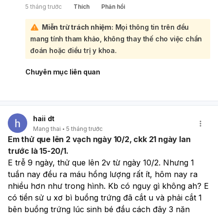
5 tháng trước
Thích
Phản hồi
thứ 12 là một thông tin rất tốt. NIPT là một phương pháp
sàng lọc không xâm lấn có độ chính xác cao để phát hiện
Miễn trừ trách nhiệm:
Mọi thông tin trên đều
các bất thường về số lượng nhiễm sắc thể (như hội chứng
mang tính tham khảo, không thay thế cho việc chẩn
Down, Edwards, Patau) ở thai nhi. Đây cũng là một trong
những mục tiêu chính của siêu âm DMDG. Tuy nhiên, siêu
đoán hoặc điều trị y khoa.
âm DMDG không chỉ đánh giá nguy cơ bất thường nhiễm
sắc thể mà còn có thể gợi ý các dị tật cấu trúc khác, ví dụ
Chuyên mục liên quan
như dị tật tim bẩm sinh. Vì bạn đã qua thời điểm vàng để
siêu âm DMDG (11 tuần đến 13 tuần 6 ngày), bạn không
thể thực hiện xét nghiệm này nữa. Để bù đắp cho việc bỏ
lỡ siêu âm DMDG và tiếp tục theo dõi sức khỏe thai nhi
haii dt
một cách toàn diện, bạn nên:
Mang thai
5 tháng trước
Thực hiện siêu âm hình thái học chi tiết (siêu âm
Em thử que lên 2 vạch ngày 10/2, ckk 21 ngày lan
4D) vào khoảng tuần thai 21-25.
Đây là một xét
trước là 15-20/1.
nghiệm rất quan trọng trong tam cá nguyệt thứ hai, giúp
E trễ 9 ngày, thử que lên 2v từ ngày 10/2. Nhưng 1 
bác sĩ đánh giá chi tiết các cơ quan, cấu trúc của thai
nhi để phát hiện các dị tật bẩm sinh về hình thái (như dị
tuần nay đều ra máu hồng lượng rất ít, hôm nay ra 
tật tim, não, cột sống, chi...).
nhiều hơn như trong hình. Kb có nguy gì không ah? E 
Tiếp tục khám thai định kỳ theo lịch hẹn của bác sĩ.
có tiền sử u xơ bì buồng trứng đã cắt u và phải cắt 1 
Trong các lần khám này, bác sĩ sẽ theo dõi sự phát
bên buồng trứng lúc sinh bé đầu cách đây 3 năn
triển của thai nhi và có thể chỉ định thêm các xét