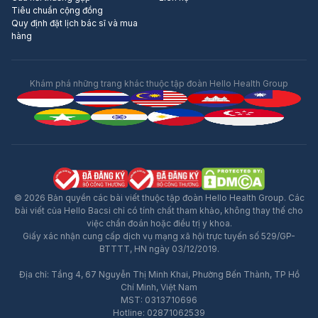
Tiêu chuẩn cộng đồng
Quy định đặt lịch bác sĩ và mua
hàng
Khám phá những trang khác thuộc tập đoàn Hello Health Group
© 2026 Bản quyền các bài viết thuộc tập đoàn Hello Health Group. Các
bài viết của Hello Bacsi chỉ có tính chất tham khảo, không thay thế cho
việc chẩn đoán hoặc điều trị y khoa.
Giấy xác nhận cung cấp dịch vụ mạng xã hội trực tuyến số 529/GP-
BTTTT, HN ngày 03/12/2019.
Địa chỉ: Tầng 4, 67 Nguyễn Thị Minh Khai, Phường Bến Thành, TP Hồ
Quảng Cáo
Chí Minh, Việt Nam
MST: 0313710696
Hotline: 02871062539