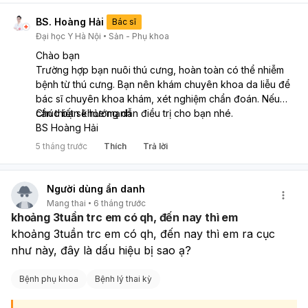
BS. Hoàng Hải
Bác sĩ
Đại học Y Hà Nội
Sản - Phụ khoa
Chào bạn
Trường hợp bạn nuôi thú cưng, hoàn toàn có thể nhiễm
bệnh từ thú cưng. Bạn nên khám chuyên khoa da liễu để
bác sĩ chuyên khoa khám, xét nghiệm chẩn đoán. Nếu
cần thiết sẽ hướng dẫn điều trị cho bạn nhé.
Chúc bạn khỏe mạnh
BS Hoàng Hải
5 tháng trước
Thích
Trả lời
Người dùng ẩn danh
Mang thai
6 tháng trước
khoảng 3tuần trc em có qh, đến nay thì em
khoảng 3tuần trc em có qh, đến nay thì em ra cục 
như này, đây là dấu hiệu bị sao ạ?
Bệnh phụ khoa
Bệnh lý thai kỳ