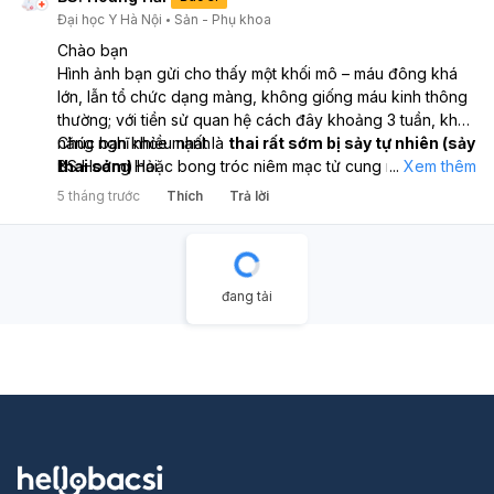
Đại học Y Hà Nội
Sản - Phụ khoa
Chào bạn
Hình ảnh bạn gửi cho thấy một khối mô – máu đông khá
lớn, lẫn tổ chức dạng màng, không giống máu kinh thông
thường; với tiền sử quan hệ cách đây khoảng 3 tuần, khả
năng nghĩ nhiều nhất là
Chúc bạn khỏe mạnh
thai rất sớm bị sảy tự nhiên (sảy
thai sớm)
BS Hoàng Hải
hoặc bong tróc niêm mạc tử cung nhiều tạo
...
Xem thêm
khối máu đông lớn, hai tình huống này có thể nhìn tương
5 tháng trước
Thích
Trả lời
tự nhau nếu chưa xét nghiệm. Nếu trước đó bạn chưa thử
thai, nên làm ngay test β-hCG máu để xác định còn hay
đã hết thai; đồng thời theo dõi tình trạng ra máu, nếu ra
nhiều (ướt ≥2 băng dày/giờ), đau bụng tăng dần, choáng,
đang tải
sốt thì cần đi cấp cứu. Trường hợp hiện tại máu giảm dần,
không đau nhiều, cơ thể ổn định thì vẫn nên đi khám phụ
khoa và siêu âm để kiểm tra buồng tử cung còn sót tổ
chức hay không.