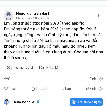
Người dùng ẩn danh
Mang thai
4 tháng trước
Em uống thuốc ttkc hôm 30/3 ( theo app flo
Em uống thuốc ttkc hôm 30/3 ( theo app flo tính là 
ngày rụng trứng ) và dự định kỳ rụng dâu tiếp theo là 
18/4 nhưng chiều 7/4 tôi bị ra máu màu nâu và đến 
khoảng 10h tối bắt đầu có máu màu đỏ nhiều kèm 
theo đau bụng dưới và đau lưng dưới . Cho em hỏi như 
thế là saoo ạ
Dấu hiệu mang thai
Bệnh lý thai kỳ
9
1
Bình luận
Thích
Chia sẻ
Lưu
Bình luận
Hello Bacsi AI
Trò chuyện ngay