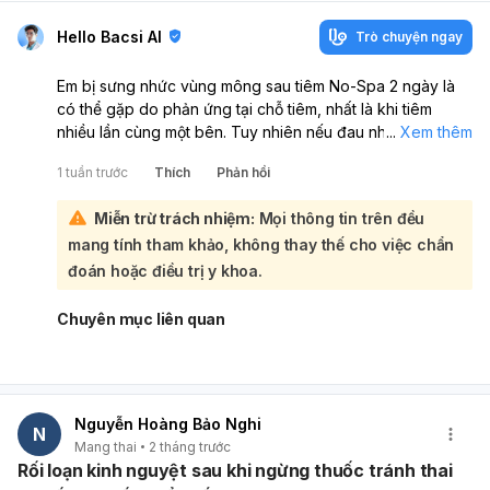
Hello Bacsi AI
Trò chuyện ngay
Em bị sưng nhức vùng mông sau tiêm No-Spa 2 ngày là
có thể gặp do phản ứng tại chỗ tiêm, nhất là khi tiêm
nhiều lần cùng một bên. Tuy nhiên nếu đau nhiều, sưng
...
Xem thêm
to, đỏ nóng, cứng dần hoặc khó đi lại thì không nên chủ
1 tuần trước
Thích
Phản hồi
quan:
Với tình trạng của em, nên báo ngay cho bác sĩ/điều
Miễn trừ trách nhiệm:
Mọi thông tin trên đều
dưỡng đang điều trị để họ kiểm tra chỗ tiêm và đổi vị trí
mang tính tham khảo, không thay thế cho việc chẩn
tiêm bên còn lại hoặc đổi cách dùng thuốc nếu cần.
Không nên tự xoa bóp mạnh hay chườm nóng khi chưa
đoán hoặc điều trị y khoa.
được hướng dẫn. Ngoài ra, em đang 13 tuần và đang điều
trị vì tử cung gò/co bóp, nên vẫn cần theo dõi sát. Nếu
Chuyên mục liên quan
có đau bụng tăng, ra huyết âm đạo, ra nước, sốt, hoặc
cơn gò nhiều hơn thì phải báo bác sĩ ngay. Tóm lại: sưng ê
nhẹ sau tiêm có thể là phản ứng thường gặp, nhưng vì em
đau nhiều và không xoay người được thì nên báo bệnh
Nguyễn Hoàng Bảo Nghi
viện kiểm tra sớm.
N
Mang thai
2 tháng trước
Rối loạn kinh nguyệt sau khi ngừng thuốc tránh thai