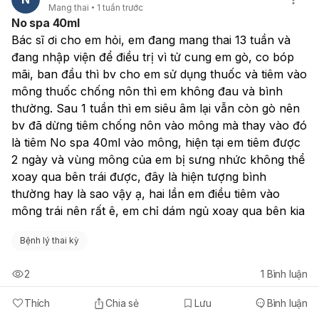
mông của em bị sưng nhứ
Mang thai
1 tuần trước
No spa 40ml
7/2/2026 em có quan hệ và
không thể xoay qua bên t
10/2/2026
được, đây là hiện tượng b
Bác sĩ ơi cho em hỏi, em đang mang thai 13 tuần và 
thường hay là sao vậy ạ, h
đang nhập viện để điều trị vì tử cung em gò, co bóp 
em có uống 1 viên khấn cấp sau
em điều tiêm vào mông trá
mãi, ban đầu thì bv cho em sử dụng thuốc và tiêm vào 
đó
rất ê, em chỉ dám ngủ xo
mông thuốc chống nôn thì em không đau và bình 
bên kia
thường. Sau 1 tuần thì em siêu âm lại vẫn còn gò nên 
8/3/2026 có ra kinh và đến bây
bv đã dừng tiêm chống nôn vào mông mà thay vào đó 
giờ 2/6
là tiêm No spa 40ml vào mông, hiện tại em tiêm được 
vẫn chưa có kinh lại
2 ngày và vùng mông của em bị sưng nhức không thể 
xoay qua bên trái được, đây là hiện tượng bình 
thường hay là sao vậy ạ, hai lần em điều tiêm vào 
mông trái nên rất ê, em chỉ dám ngủ xoay qua bên kia 
Bệnh lý thai kỳ
2
1
Bình luận
Thích
Chia sẻ
Lưu
Bình luận