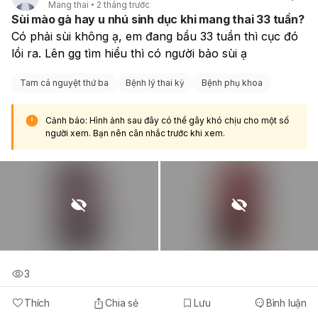
Mang thai
2 tháng trước
bạn cần đi khám bác sĩ chuyên khoa sản phụ khoa để
Sùi mào gà hay u nhú sinh dục khi mang thai 33 tuần?
được thăm khám, đánh giá tình trạng rối loạn kinh nguyệt,
Có phải sùi không ạ, em đang bầu 33 tuần thì cục đó 
đặc biệt là với tiền sử PCOS, và nhận được lời khuyên
lồi ra. Lên gg tìm hiểu thì có người bảo sùi ạ 
điều trị phù hợp.
Tam cá nguyệt thứ ba
Bệnh lý thai kỳ
Bệnh phụ khoa
Cảnh báo: Hình ảnh sau đây có thể gây khó chịu cho một số
người xem. Bạn nên cân nhắc trước khi xem.
3
Thích
Chia sẻ
Lưu
Bình luận