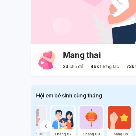
Mang thai
23
chủ đề
46k
tương tác
73k
Hội em bé sinh cùng tháng
háng 05
Tháng 06
Tháng 07
Tháng 08
Tháng 09