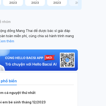
2023
2023
2023
2023
về nhóm
ộng đồng Mang Thai để được bác sĩ giải đáp
oàn toàn miễn phí, cùng chia sẻ hành trình mang
Xem thêm
 danh
Người dùng ẩn danh
2 tháng trước
 phổ biến
dạ cho e hỏi, e và bạn trai có qh
khả
hưg khi xuất
dạ cho e hỏi, e và bạn trai có qh bằng
ngà
m cá nguyệt thứ nhất
n em kh dùng
tay và bằng miệng, chỉ kích thích cho
ngà
nhau và bạn nam có xuất vào miệng và
may
i em bé sinh tháng 12/2023
năng mang thai
e đã nhả ra hết.trong suốt quá trình
mản