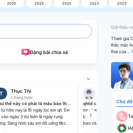
2025
2025
2025
2023
2023
Giới thiệu 
Tham gia C
thắc mắc h
thai của
...
Đăng bài chia sẻ
Thục Thi
Người dùng ẩn
T
2 tháng trước
2 tháng trước
Chủ đề
Như thế này có phải là máu báo thai không ạ?
qhtd ch đủ 18
 từ hôm nay là 16 ngày lúc em qh. Em
mn ơi em và ngy co qhe n
Ta
 vào ngày 3 dự kiến là ngày rụng
bạn ấy xuất ra ngoài, bọ
ứng. Sáng hôm sau em đã uống ttkc.
bao và lúc qhe thì em có chảy máu đỏ thì
Hộ
n hôm qua là kì kinh nguyệt đúng như
có làm sao ko ạ? có khả 