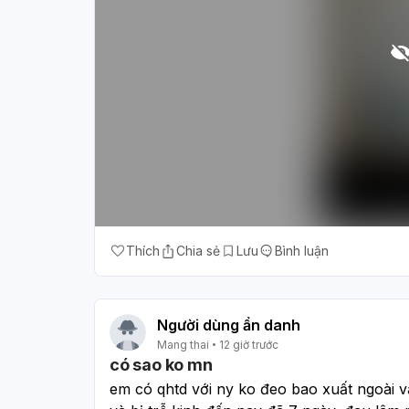
Thích
Chia sẻ
Lưu
Bình luận
Người dùng ẩn danh
Mang thai
12 giờ trước
có sao ko mn
em có qhtd với ny ko đeo bao xuất ngoài và