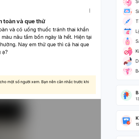
S
S
n toàn và que thử
T
àn và có uống thuốc tránh thai khẩn 
L
màu nâu tầm bốn ngày là hết. Hiện tại 
S
thường. Nay em thử que thì cả hai que 
K
g ạ?
D
B
 cho một số người xem. Bạn nên cân nhắc trước khi
B
1
K
1