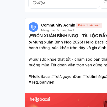
hà
3
2
Em
vù
bụ
Community Admin
Kiểm duyệt viên
Mang thai
5 tháng trước
🎆ĐÓN XUÂN BÍNH NGỌ - TÀI LỘC ĐẦ
🐎Mừng xuân Bính Ngọ 2026! Hello Bacsi ch
hanh thông, sức khỏe tràn đầy và gia đìn
🎉Giữ sức khỏe thật tốt - chăm sóc bản thâ
hưởng mùa Tết đoàn viên trọn vẹn cùng ng
#HelloBacsi #TetNguyenDan #TetBinhNg
#TetDoanVien