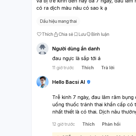
và bị trễ kinh đến nay đã 7 ngày, đau lâm
có ra dịch màu nâu có sao k ạ
Dấu hiệu mang thai
Thích
Chia sẻ
Lưu
Bình luận
Người dùng ẩn danh
đau ngực là sắp tới á
11 giờ trước
Thích
Trả lời
Hello Bacsi AI
Trễ kinh 7 ngày, đau lâm râm bụng 
uống thuốc tránh thai khẩn cấp có 
nhất thiết là có thai. Dịch nâu thườn
kinh sắp đến hoặc do rối loạn nội ti
12 giờ trước
Thích
Phản hồi
không dùng bao và xuất ngoài nên vẫ
ngay bây giờ, tốt nhất bằng que th