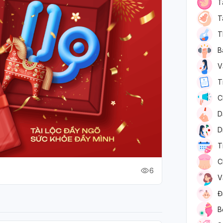
T
T
T
B
V
T
C
D
D
T
C
6
V
Đ
B