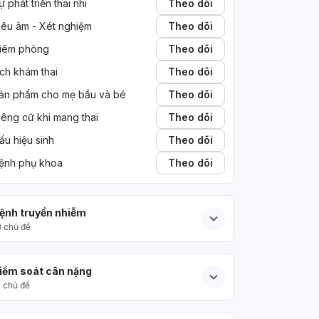
ự phát triển thai nhi
Theo dõi
iêu âm - Xét nghiệm
Theo dõi
iêm phòng
Theo dõi
ịch khám thai
Theo dõi
ản phẩm cho mẹ bầu và bé
Theo dõi
iêng cữ khi mang thai
Theo dõi
ấu hiệu sinh
Theo dõi
ệnh phụ khoa
Theo dõi
ệnh truyền nhiễm
3
chủ đề
iểm soát cân nặng
5
chủ đề