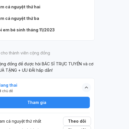
1
2
i to mà em đag
không hề quan hệ xâm nhập hay gì hết
sin
1
m cá nguyệt thứ hai
chắc mag thai
ạ, có lúc bạn nam còn mặc cả hai lớp
LEV
quần áo. và hiện tại e đã trễ kinh được 4
của
m cá nguyệt thứ ba
ngày rồi ạ và vốn kinh nguyệt em đã
năn
không đều. vậy em có mang thai không
nay
i em bé sinh tháng 11/2023
ạ
nay
khô
 cho thành viên cộng đồng
cộng đồng để được hỏi BÁC SĨ TRỰC TUYẾN và cơ
UÀ TẶNG + ƯU ĐÃI hấp dẫn!
ang thai
3
chủ đề
Tham gia
am cá nguyệt thứ nhất
Theo dõi