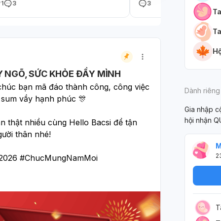
1
3
3
ng tháng, nhưng máu ít màu nâu hồng.
ko ạ , em thấy bụg em hơ
Ta
 chờ đến sáng nay vẫn vậy, em có tức
nghĩ do bụng béo chứ ko 
ng ngực cách đây vài hôm, chướng
ạ...
Ta
ng. Rất mong được giải đáp ạ!
Hộ
Y NGÕ, SỨC KHỎE ĐẦY MÌNH
úc bạn mã đáo thành công, công việc 
Dành riêng
h sum vầy hạnh phúc 🎊
Gia nhập 
hội nhận Q
n thật nhiều cùng Hello Bacsi để tận 
ười thân nhé! 
M
2
o2026 #ChucMungNamMoi 
T