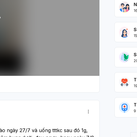
N
1
S
1
S
2
T
1
T
9
o ngày 27/7 và uống tttkc sau đó 1g, 