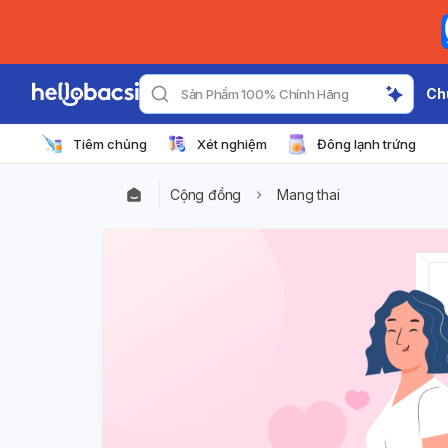
Ch
Sản Phẩm 100% Chính Hãng
Tiêm chủng
Xét nghiệm
Đông lạnh trứng
Cộng đồng
Mang thai