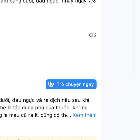
 râm bụng dưới, đau ngực, hnay ngày 7/8 
2
Trò chuyện ngay
dưới, đau ngực và ra dịch nâu sau khi
thể là tác dụng phụ của thuốc, không
g là máu cũ ra ít, cũng có thể gặp khi
...
Xem thêm
ết sau thuốc. Tuy vậy, vì bạn có quan hệ
n cần loại trừ thai. Bạn nên thử thai
ử buổi sáng; nếu âm tính mà vẫn chưa có