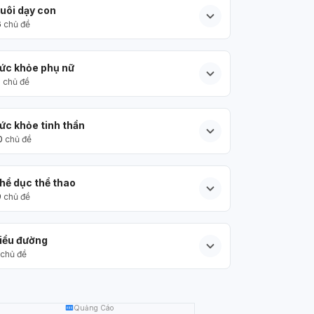
uôi dạy con
6
chủ đề
ức khỏe phụ nữ
5
chủ đề
ức khỏe tinh thần
0
chủ đề
hể dục thể thao
9
chủ đề
iểu đường
chủ đề
Quảng Cáo