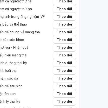
am cá nguyệt thứ hai
Theo dõi
am cá nguyệt thứ ba
Theo dõi
hụ tinh trong ống nghiệm IVF
Theo dõi
à bầu và thể thao
Theo dõi
ấn đề chung về mang thai
Theo dõi
in tức sức khỏe
Theo dõi
hơi vui - Nhận quà
Theo dõi
ấu hiệu mang thai
Theo dõi
inh dưỡng thai kỳ
Theo dõi
ính tuổi thai
Theo dõi
hăm sóc da
Theo dõi
ấn đề sau sinh
Theo dõi
ặt tên con
Theo dõi
ệnh lý thai kỳ
Theo dõi