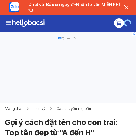
Chat với Bác sĩ ngay 👉 Nhận tư vấn MIỄN PHÍ
👈
Quảng Cáo
Mang thai
Thai kỳ
Câu chuyện mẹ bầu
Gợi ý cách đặt tên cho con trai:
Top tên đẹp từ "A đến H"