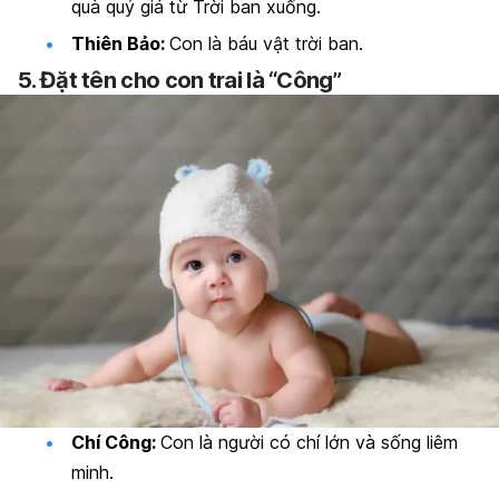
quà quý giá từ Trời ban xuống.
Thiên Bảo:
Con là báu vật trời ban.
5. Đặt tên cho con trai là “Công”
Chí Công:
Con là người có chí lớn và sống liêm
minh.