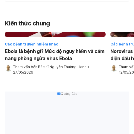
Kiến thức chung
Các bệnh truyền nhiễm khác
Các bệnh tr
Ebola là bệnh gì? Mức độ nguy hiểm và cẩm
Norovirus
nang phòng ngừa virus Ebola
diện dấu 
Tham vấn bởi: 
Bác sĩ Nguyễn Thường Hanh
•
Tham vấn
27/05/2026
12/05/2
Quảng Cáo