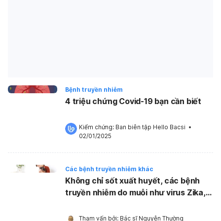
Bệnh truyền nhiễm
4 triệu chứng Covid-19 bạn cần biết
Kiểm chứng: 
Ban biên tập Hello Bacsi
 •
02/01/2025
Các bệnh truyền nhiễm khác
Không chỉ sốt xuất huyết, các bệnh
truyền nhiễm do muỗi như virus Zika,
sốt rét, viêm não Nhật Bản cũng cần
phòng ngừa!
Tham vấn bởi: 
Bác sĩ Nguyễn Thường 