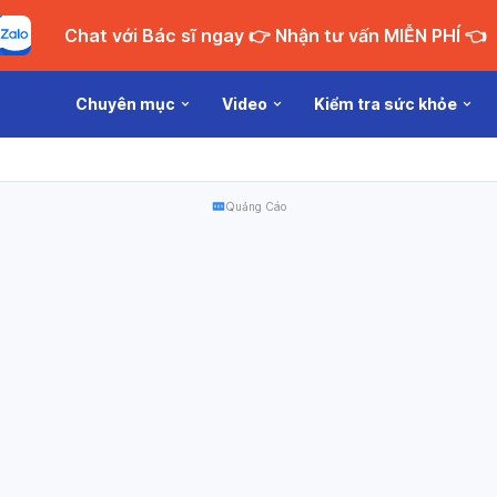
Chat với Bác sĩ ngay 👉 Nhận tư vấn MIỄN PHÍ 👈
Chuyên mục
Video
Kiểm tra sức khỏe
Quảng Cáo