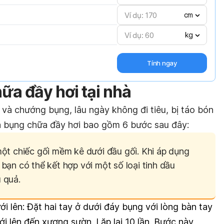
cm
kg
Tính ngay
ữa đầy hơi tại nhà
và chướng bụng, lâu ngày không đi tiêu, bị táo bón
oa bụng chữa đầy hơi bao gồm 6 bước sau đây:
ột chiếc gối mềm kê dưới đầu gối. Khi áp dụng
bạn có thể kết hợp với một số loại tinh dầu
u quả.
ới lên: Đặt hai tay ở dưới đáy bụng với lòng bàn tay
ới lên đến xương sườn. Lặp lại 10 lần. Bước này