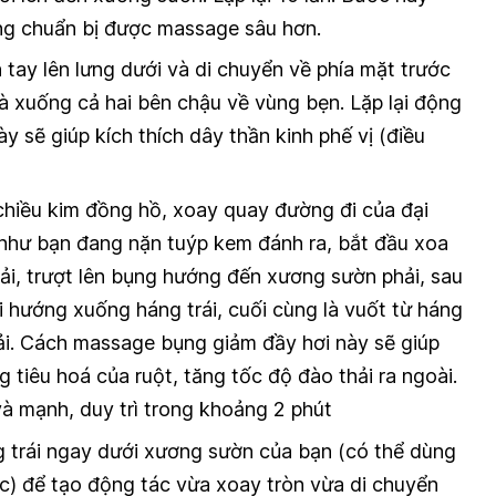
ng chuẩn bị được massage sâu hơn.
n tay lên lưng dưới và di chuyển về phía mặt trước
à xuống cả hai bên chậu về vùng bẹn. Lặp lại động
y sẽ giúp kích thích dây thần kinh phế vị (điều
chiều kim đồng hồ, xoay quay đường đi của đại
như bạn đang nặn tuýp kem đánh ra, bắt đầu xoa
ải, trượt lên bụng hướng đến xương sườn phải, sau
 hướng xuống háng trái, cuối cùng là vuốt từ háng
ải. Cách massage bụng giảm đầy hơi này sẽ giúp
tiêu hoá của ruột, tăng tốc độ đào thải ra ngoài.
và mạnh, duy trì trong khoảng 2 phút
ng trái ngay dưới xương sườn của bạn (có thể dùng
ực) để tạo động tác vừa xoay tròn vừa di chuyển