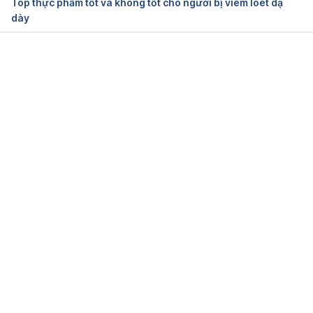
Top thực phẩm tốt và không tốt cho người bị viêm loét dạ
dày
Đang tải....