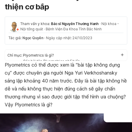
thiện cơ bắp
Tham vấn y khoa:
Bác sĩ Nguyễn Thường Hanh
·
Nội khoa -
Nội tổng quát
·
Bệnh Viện Đa Khoa Tỉnh Bắc Ninh
Tác giả:
Ngọc Quyên
·
Ngày cập nhật: 24/10/2023
Chỉ mục:
Plyometrics là gì?
Các bài tập Plyometrics phổ biến
Plyometrics có thể được xem là “bài tập không dụng
Tips tập Plyometrics cho người mới bắt đầu
cụ” được chuyên gia người Nga Yuri Verkhoshansky
sáng lập khoảng 40 năm trước. Đây là bài tập không hề
dễ và nếu không thực hiện đúng cách sẽ gây chấn
thương nhưng vì sao được giới tập thể hình ưa chuộng?
Vậy Plyometrics là gì?