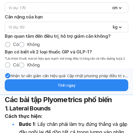
cm
Cân nặng của bạn
kg
Bạn quan tâm đến điều trị, hỗ trợ giảm cân không?
Có
Không
Bạn có biết về 2 loại thuốc GIP và GLP-1?
*Là nhóm thuốc mới có hiệu quả mạnh mẽ trong điều trị tăng cần và tiểu đường tuýp 2.
Có
Không
Nhận tư vấn giảm cân hiệu quả: Cập nhật phương pháp điều trị và
hỗ trợ từ chuyên gia qua email.
Tính ngay
Các bài tập Plyometrics phổ biến
1. Lateral Bounds
Cách thực hiện:
Bước 1
: Lấy chân phải làm trụ đứng thẳng và gập
đầu ngồi lại để dồn tất cả trọng lượng vào phần