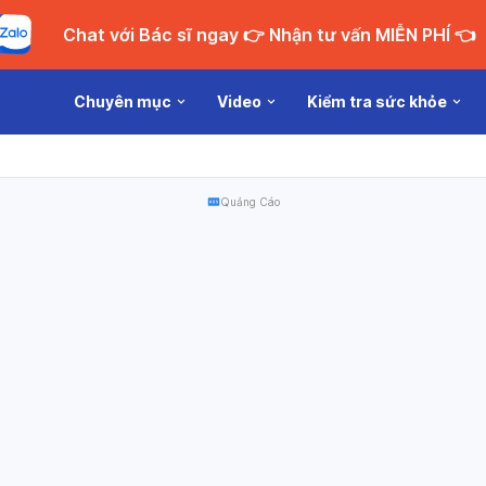
Chat với Bác sĩ ngay 👉 Nhận tư vấn MIỄN PHÍ 👈
Chuyên mục
Video
Kiểm tra sức khỏe
Quảng Cáo