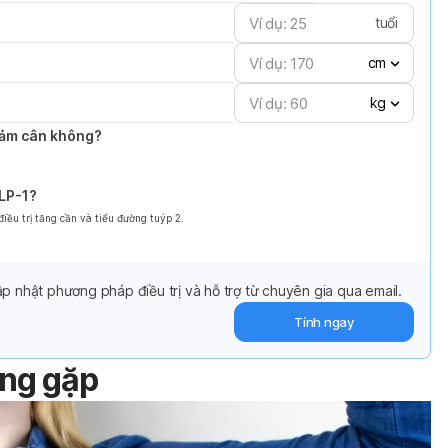
tuổi
cm
kg
giảm cân không?
GLP-1?
ều trị tăng cần và tiểu đường tuýp 2.
p nhật phương pháp điều trị và hỗ trợ từ chuyên gia qua email.
Tính ngay
ờng gặp