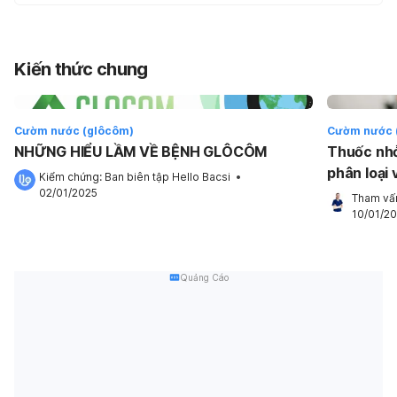
Kiến thức chung
Cườm nước (glôcôm)
Cườm nước 
NHỮNG HIỂU LẦM VỀ BỆNH GLÔCÔM
Thuốc nhỏ
phân loại
Kiểm chứng: 
Ban biên tập Hello Bacsi
 •
02/01/2025
Tham vấn
10/01/2
Quảng Cáo