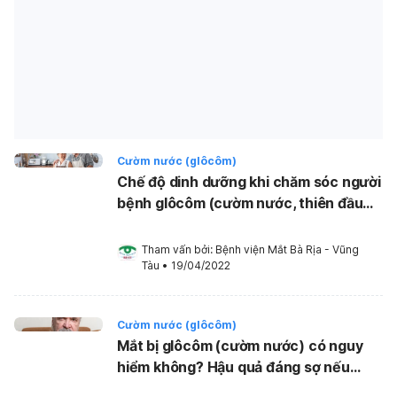
Cườm nước (glôcôm)
Chế độ dinh dưỡng khi chăm sóc người
bệnh glôcôm (cườm nước, thiên đầu
thống)
Tham vấn bởi: 
Bệnh viện Mắt Bà Rịa - Vũng 
Tàu
•
19/04/2022
Cườm nước (glôcôm)
Mắt bị glôcôm (cườm nước) có nguy
hiểm không? Hậu quả đáng sợ nếu
không điều trị kịp thời