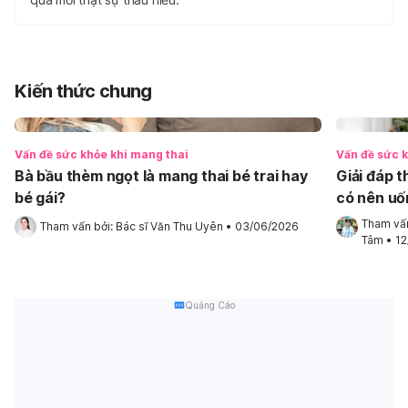
Kiến thức chung
Vấn đề sức khỏe khi mang thai
Vấn đề sức k
Bà bầu thèm ngọt là mang thai bé trai hay
Giải đáp 
bé gái?
có nên uố
Tham vấn
Tham vấn bởi: 
Bác sĩ Văn Thu Uyên
•
03/06/2026
Tâm
•
12
Quảng Cáo